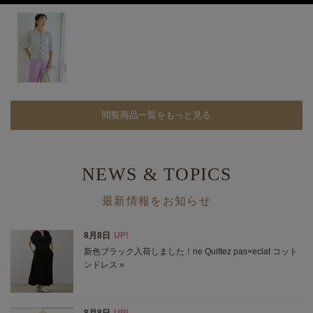
しのスタイリングをご紹介
170センチの私が着こなすコーデをご紹介致します！
2026/7/14 NEW！
体型カバーも着映えも。レース切り替えコクーンワンピ
一枚で着映えながら、おなかや腰まわり、二の腕も自然にカ
バー。
2026/7/12 NEW！
閲覧商品一覧をもっと見る
E by éclatの夏名品、着比べました！
身長もおしゃれテイストも違う、エクラ 華組ふたりが実証
2026/7/6 NEW！
NEWS & TOPICS
E by éclat「夏のムードに似合う服」
プリントやレース、エレガントなデザインで差をつけて
最新情報をお知らせ
2026/7/3 NEW！
「NEO大人ベイカーパンツ」脚長見えする理由を解説特集
きれいめにもカジュアルにも着回せる理由を詳しくご紹介。