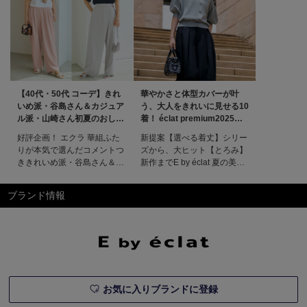
【40代・50代 コーデ】きれ
華やかさと体型カバーが叶
いめ派・谷島さん＆カジュア
う、大人をきれいに見せる10
ル派・山崎さん初夏のおしゃ
着！ éclat premium2025年8
れ計画！ éclat2026年6月号
月号特集
好評企画！ エクラ 華組ふた
新提案【選べる着丈】シリー
特集
りが本気で選んだコメントつ
ズから、大ヒット【とろみ】
ききれいめ派・谷島さん＆カ
新作までE by éclat 夏の美ス
ジュアル派・山崎さん初夏の
タイル服エクラプレミアムが
おしゃれ計画！さわやかな気
プロデュースする注目ブラン
ブランド情報
候にふさわしい、初夏のムー
ド「E by éclat」から、 夏の
ドたっぷりの旬アイテムをピ
最新ワードローブをお届け。
ックアップ！ きれいめとカ
華やかさと体型カバーに絶対
ジュアル、それぞれ異なるフ
の自信あり！ 大人をきれい
ァッションを好むエクラ華組
に見せる10着を今すぐチェッ
のふたりがしゃれ感たっぷり
クして。特集ペ
に着こなしま
お気に入りブランドに登録