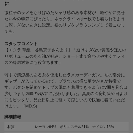
に
微粒子のラメをちりばめたシャリ感のある素材が、軽やかに見せ
たい今の季節にぴったり。ネックラインは一枚でも着られるよう
に深すぎないあきに設定。裾のリブをブラウジングして着こなし
ても。
スタッフコメント
【エクラ 華組 谷島恵子さんより】「透けすぎない質感やほんの
りボリュームのある袖が好み。ショート丈で合わせやすくオフィ
スの冷房対策にも役立ちます」
薄手で清涼感のある糸を使用したラメカーディガン。袖の部分に
ギャザーが入っているので、ブラウスの様な華やかさが特徴で
す。ボタンを閉めてトップス風にも着用できるようにV開き具合は
少しつまり気味の浅Vにこだわりました。真夏の冷房対策や日よけ
にもピッタリ。見た目以上に軽くて涼しいので快適に着ていただ
けます。（MD.S)
詳細情報
材質
レーヨン64% ポリエステル21% ナイロン15%