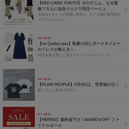
【RED CARD TOKYO】そのデニム、なぜ素
敵？大人に似合うエクラ別注ベージュ
今回はスタッフが実際に着用し、サイズ感や着用感を
リアルにレビュー。
8/8
NEW！
【ne Quittez pas】晩夏の街にダークネイビー
のドレスが映える！。
50代女性を美しく見せるディテールがたっぷり！
8/8
NEW！
【PLAIN PEOPLE】8月8日は、世界猫の日！
愛くるしい表情に釘付け！
8/7
NEW！
【HERNO】最終値下げ！MAX80％OFF ファ
イナルセール