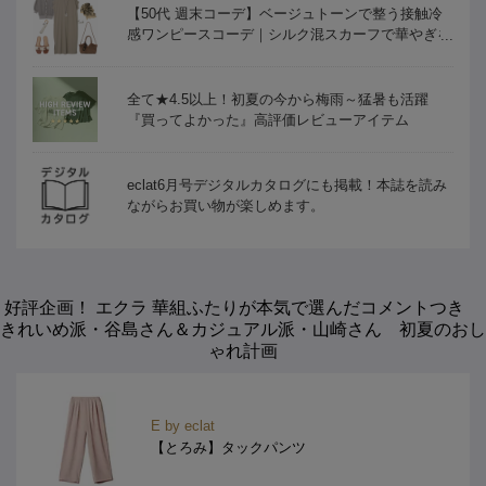
【50代 週末コーデ】ベージュトーンで整う接触冷
感ワンピースコーデ｜シルク混スカーフで華やぎを
添えて ＃Jマダムのおしゃれ
全て★4.5以上！初夏の今から梅雨～猛暑も活躍
『買ってよかった』高評価レビューアイテム
eclat6月号デジタルカタログにも掲載！本誌を読み
ながらお買い物が楽しめます。
好評企画！ エクラ 華組ふたりが本気で選んだコメントつき
きれいめ派・谷島さん＆カジュアル派・山崎さん 初夏のおし
ゃれ計画
E by eclat
【とろみ】タックパンツ