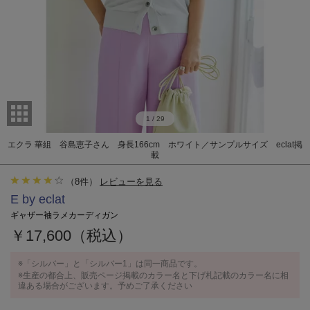
1
/
29
エクラ 華組 谷島恵子さん 身長166cm ホワイト／サンプルサイズ eclat掲
載
（
8
件）
レビューを見る
E by eclat
ギャザー袖ラメカーディガン
￥17,600（税込）
※「シルバー」と「シルバー1」は同一商品です。
※生産の都合上、販売ページ掲載のカラー名と下げ札記載のカラー名に相
違ある場合がございます。予めご了承ください