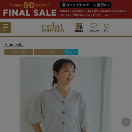
E by eclat
eclat 掲載
エクラ限定
洗える