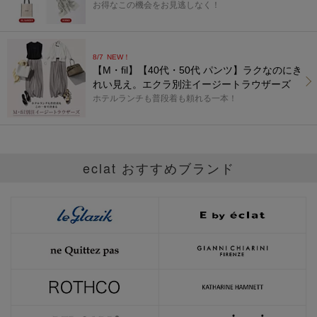
お得なこの機会をお見逃しなく！
8/7
NEW！
【M・fil】【40代・50代 パンツ】ラクなのにき
れい見え。エクラ別注イージートラウザーズ
ホテルランチも普段着も頼れる一本！
eclat おすすめブランド