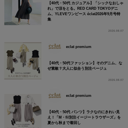
【40代・50代 カジュアル】「シックなおしゃ
れ」で涼をとる。RED CARD TOKYOデニ
ム、YLEVEワンピース éclat2026年9月号特
集
2026.08.07
eclat premium
【40代・50代ファッション】そのデニム、な
ぜ素敵？大人に似合う別注ベージュ
2026.08.07
eclat premium
【40代・50代 パンツ】ラクなのにきれい見
え！「M・fil別注イージートラウザーズ」を
夏から秋まで着回し