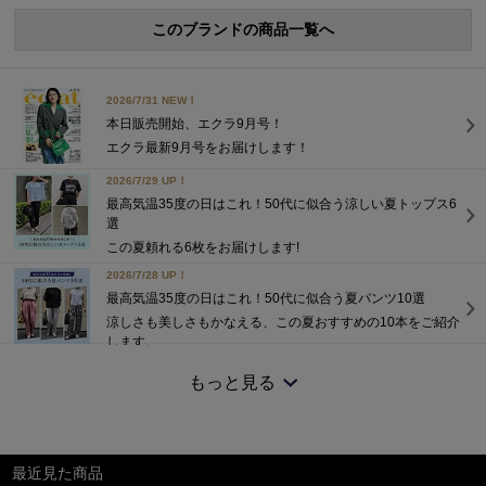
このブランドの商品一覧へ
2026/7/31 NEW！
本日販売開始、エクラ9月号！
エクラ最新9月号をお届けします！
2026/7/29 UP！
最高気温35度の日はこれ！50代に似合う涼しい夏トップス6
選
この夏頼れる6枚をお届けします!
2026/7/28 UP！
最高気温35度の日はこれ！50代に似合う夏パンツ10選
涼しさも美しさもかなえる、この夏おすすめの10本をご紹介
します。
2026/7/25 NEW！
もっと見る
高機能5アイテム×5シーンで着回す、大人の夏旅ワードロー
ブ
大人旅に映えるコーディネートもご提案。
2026/7/15 NEW！
最近見た商品
【エクラ 華組 法村麻起子さん】「涼感セットアップ」わた