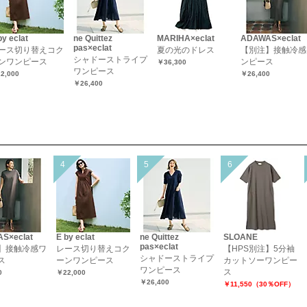
by eclat
ne Quittez
MARIHA×eclat
ADAWAS×eclat
pas×eclat
ース切り替えコク
夏の光のドレス
【別注】接触冷感
シャドーストライプ
ンワンピース
ンピース
￥36,300
ワンピース
2,000
￥26,400
￥26,400
S×eclat
E by eclat
ne Quittez
SLOANE
pas×eclat
】接触冷感ワ
レース切り替えコク
【HPS別注】5分袖
シャドーストライプ
ス
ーンワンピース
カットソーワンピー
ワンピース
ス
0
￥22,000
￥26,400
￥11,550（30％OFF）