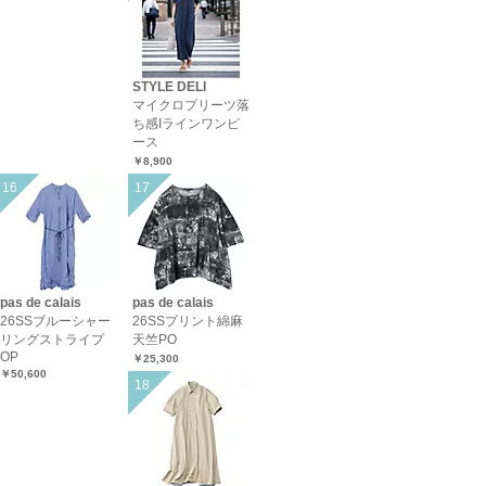
STYLE DELI
マイクロプリーツ落
ち感Iラインワンピ
ース
￥8,900
pas de calais
pas de calais
26SSブルーシャー
26SSプリント綿麻
リングストライプ
天竺PO
OP
￥25,300
￥50,600