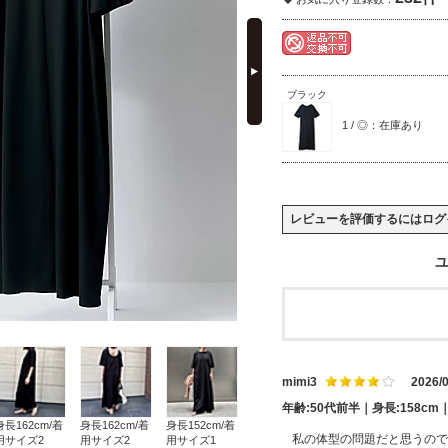
next
ブラック
1 / ◎：在庫あり
レビューを評価するには
ログ
ユ
mimi3
2026/0
年齢:50代前半｜身長:158c
身長162cm/着
身長162cm/着
身長152cm/着
私の体型の問題だと思うので
用サイズ2
用サイズ2
用サイズ1