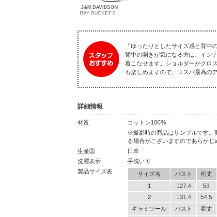
J&M DAVIDSON
RAY BUCKET S
「ゆったりとしたサイズ感と背中
背中の開きが気になる方は、イン
着こなせます。ショルダーがクロ
も楽しめますので、コスパ最高のア
詳細情報
材質
コットン100%
材質
※撮影時の商品はサンプルです。
る場合がございますのであらかじ
生産国
日本
洗濯表示
手洗い可
製品サイズ表
サイズ名
バスト
裄丈
1
127.4
53
2
131.4
54.5
キャミソール
バスト
着丈