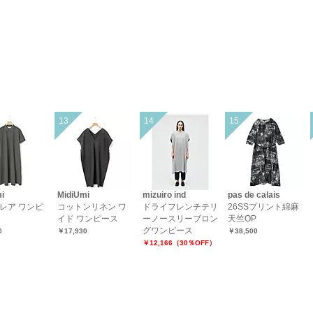
i
MidiUmi
mizuiro ind
pas de calais
フレア ワンピ
コットンリネン ワ
ドライフレンチテリ
26SSプリント綿麻
イド ワンピース
ーノースリーブロン
天竺OP
グワンピース
0
￥17,930
￥38,500
￥12,166（30％OFF）