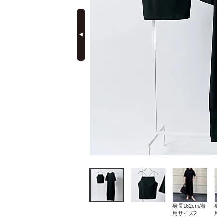
prev
定期購読
身長162cm/着
用サイズ2