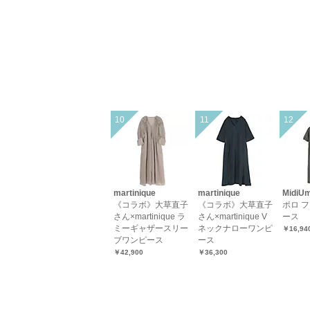
martinique
martinique
MidiUm
《コラボ》大草直子
《コラボ》大草直子
ポロ 
さん×martinique ラ
さん×martinique V
ース
ミーギャザースリー
ネックナローワンピ
￥16,94
ブワンピース
ース
￥42,900
￥36,300