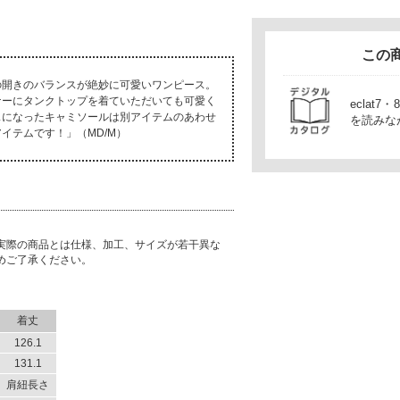
この
の開きのバランスが絶妙に可愛いワンピース。
ナーにタンクトップを着ていただいても可愛く
ecla
スになったキャミソールは別アイテムのあわせ
を読みな
イテムです！」（MD/M）
実際の商品とは仕様、加工、サイズが若干異な
めご了承ください。
着丈
126.1
131.1
肩紐長さ