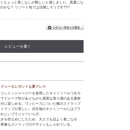
くちょっと着こなしが難しいと感じました。真夏にな
のかな？ リゾート地では活躍しそうです???
レビューを書く
ラクシーエレガントな夏ドレス
ジコットンジャージーを使用したキャミソールつきカ
かでドレープ性がありながら適度な張り感のある素材
存分に楽しめる。ワンピースについた横のストラップ
ストラップが美しい。共生地のキャミソールにはブラ
うれしいブラジャーいらず。
あきを控えめにしたため、大人でも品よく着こなせ
る華奢なストラップのデザインもしゃれている。