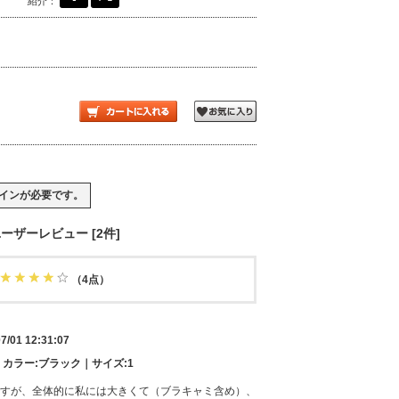
紹介：
イン
が必要です。
ーザーレビュー [2件]
（4点）
7/01 12:31:07
m｜カラー:ブラック｜サイズ:1
すが、全体的に私には大きくて（ブラキャミ含め）、