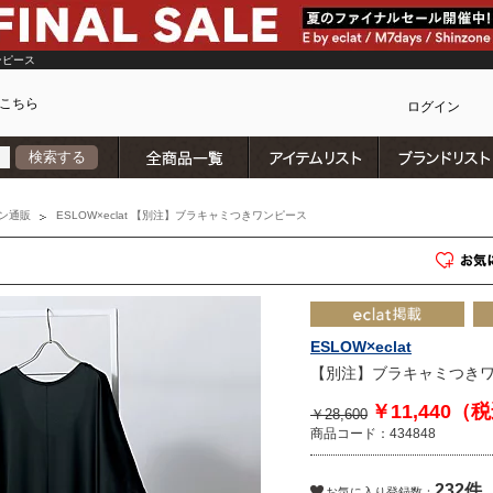
ンピース
こちら
ログイン
全商品一覧
アイテムリスト
検索する
カ
ン通販
ESLOW×eclat 【別注】ブラキャミつきワンピース
ESLOW×eclat
【別注】ブラキャミつき
￥11,440（
￥28,600
商品コード：434848
232件
)
お気に入り登録数：