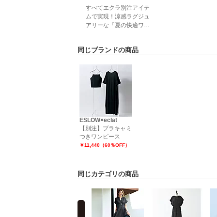
ブ」 éclat2025年7・8月
すべてエクラ別注アイテ
合併号特集
ムで実現！涼感ラグジュ
アリーな「夏の快適ワー
ドローブ」暑い日も手を
抜くことなく、清潔感と
同じブランドの商品
華やかさをまとっていた
い──そう願うエクラ世
代の思いに応える "夏の
理想のワードローブ"を
すべてエクラ別注アイテ
ムで実現。さらりと身に
つけるだけで、ラグジュ
アリーな涼感スタイル
ESLOW×eclat
に！特集ペー
【別注】ブラキャミ
つきワンピース
￥11,440（60％OFF）
同じカテゴリの商品
prev