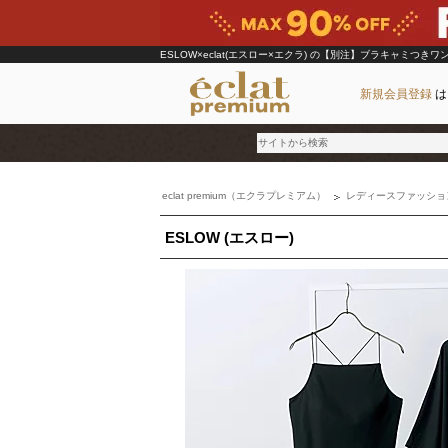
ESLOW×eclat(エスロー×エクラ)
の【別注】ブラキャミつきワ
新規会員登録
は
eclat premium（エクラプレミアム）
レディースファッショ
ブランド
ESLOW (エスロー)
カテゴリ
雑誌掲載アイテム
お気に入り
ランキング
特集
雑誌･書籍(一緒に買うと送料無料