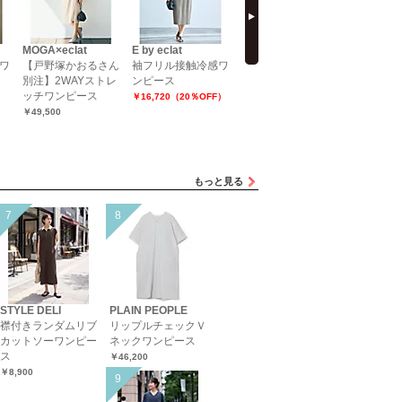
MOGA×eclat
E by eclat
suadeo
SLOANE×e
ワ
【戸野塚かおるさん
袖フリル接触冷感ワ
涼感ボクシーワンピ
【別注】
別注】2WAYストレ
ンピース
ース
クワンピ
ッチワンピース
￥16,720（20％OFF）
￥19,800
￥11,880（
￥49,500
もっと見る
STYLE DELI
PLAIN PEOPLE
襟付きランダムリブ
リップルチェックＶ
カットソーワンピー
ネックワンピース
ス
￥46,200
￥8,900