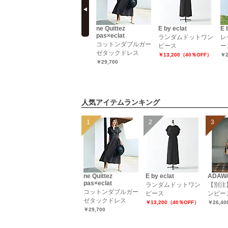
cashmere
extremecashmere
ne Quittez
E by eclat
E 
pas×eclat
dresses
ランダムドットワン
レ
コットンダブルガー
￥83,600
ピース
ー
ゼタックドレス
￥13,200（40％OFF）
￥2
￥29,700
人気アイテムランキング
ne Quittez
E by eclat
ADAWA
pas×eclat
ランダムドットワン
【別注
コットンダブルガー
ピース
ンピー
ゼタックドレス
￥13,200（40％OFF）
￥26,40
￥29,700