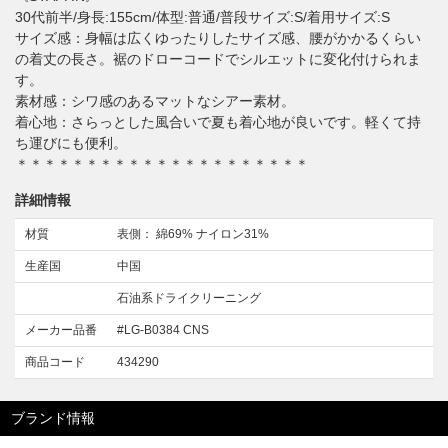
30代前半/身長:155cm/体型:普通/普段サイズ:S/着用サイズ:S
サイズ感：身幅は広くゆったりしたサイズ感、腰がかかるくらい
の着丈の長さ。裾のドローコードでシルエットに変化付けられま
す。
素材感：シワ感のあるマットなシアー素材。
着心地：さらっとした風合いで夏も着心地が良いです。軽くて持
ち運びにも便利。
＊＊＊＊＊＊＊＊＊＊＊＊＊＊＊＊＊＊＊＊＊
詳細情報
材質
表側： 綿69% ナイロン31%
生産国
中国
石油系ドライクリーニング
メーカー品番
#LG-B0384 CNS
商品コード
434290
ブランド情報