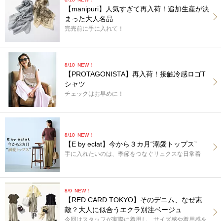
【manipuri】人気すぎて再入荷！追加生産が決
まった大人名品
完売前に手に入れて！
8/10
NEW！
【PROTAGONISTA】再入荷！接触冷感ロゴT
シャツ
チェックはお早めに！
8/10
NEW！
【E by eclat】今から３カ月“溺愛トップス”
手に入れたいのは、季節をつなぐリュクスな日常着
8/9
NEW！
【RED CARD TOKYO】そのデニム、なぜ素
敵？大人に似合うエクラ別注ベージュ
今回はスタッフが実際に着用し、サイズ感や着用感を