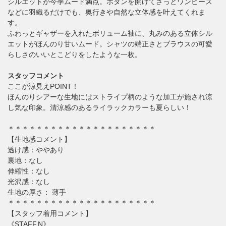
シルエットが今季ムード満点。ボタンを開けてさっとワンピース
などに羽織るだけでも、奥行きや自然な立体感を叶えてくれま
す。
ふわっとギャザーを入れたボリューム袖に、丸みのある立体シル
エットがほんのり甘いムード。シャツの端正さとブラウスの可愛
らしさのいいとこどりをしたような一枚。
スタッフコメント
ここが涼見えPOINT！
ほんのりシアーな生地にはストライプ柄のような加工が施され涼
し気な印象。清涼感のあるライラックカラーも夏らしい！
＊＊＊＊＊＊＊＊＊＊＊＊＊＊＊＊＊＊＊＊＊
【生地感コメント】
透け感：ややあり
裏地：なし
伸縮性：なし
光沢感：なし
生地の厚さ： 薄手
＊＊＊＊＊＊＊＊＊＊＊＊＊＊＊＊＊＊＊＊＊
【スタッフ着用コメント】
《STAFF.N》