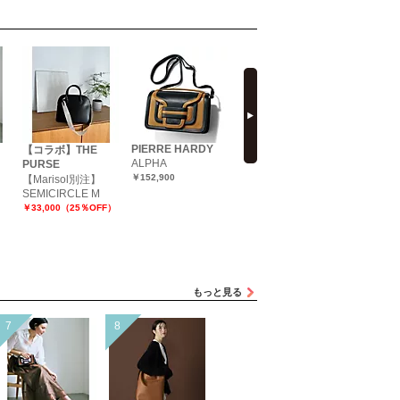
next
PIERRE HARDY
JIL SANDER
Aeta
【コラボ】THE
ALPHA
CANNOLO SMALL
FRINGE
PURSE
SHOULD
￥152,900
￥250,800
【Marisol別注】
POUCH：
SEMICIRCLE M
￥38,500
￥33,000（25％OFF）
もっと見る