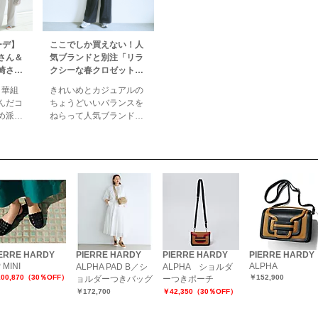
ーデ】
ここでしか買えない！人
さん＆
気ブランドと別注「リラ
崎さん
クシーな春クロゼット」
画！
4選 éclat2026年5月号特
 華組
きれいめとカジュアルの
号特集
集
んだコ
ちょうどいいバランスを
め派・
ねらって人気ブランドと
アル
別注！リラクシーな春ク
のおし
ロゼットリュクスなムー
かな気
ドも今どきなリラクシー
初夏の
さも演出できるアイテム
旬アイ
があれば、おしゃれは動
プ！ き
く！ この春一番の別注
ル、そ
は、色、素材、サイズ感
ッショ
など“大人に似合う”にこ
組のふ
だわった自信作ばかり。
っぷり
新しい季節をともに駆け
IERRE HARDY
PIERRE HARDY
PIERRE HARDY
PIERRE HARDY
抜ける、お気
 MINI
ALPHA
ALPHA PAD B／シ
ALPHA ショルダ
00,870（30％OFF）
￥152,900
ョルダーつきバッグ
ーつきポーチ
￥172,700
￥42,350（30％OFF）