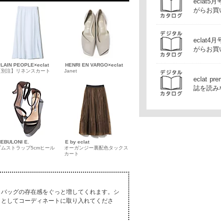
ecla
がらお買
ecla
がらお買
LAIN PEOPLE×eclat
HENRI EN VARGO×eclat
【別注】リネンスカート
Janet
eclat
誌を読み
EBULONI E.
E by eclat
ゴムストラップ5cmヒール
オーガンジー裏配色タックス
カート
、バッグの存在感をぐっと増してくれます。シ
トとしてコーディネートに取り入れてくださ