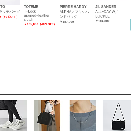
TTO
TOTEME
PIERRE HARDY
JIL SANDER
T−Lock
ラッチバッグ
ALPHA／マキシハ
ALL−DAY W／
grained−leather
BUCKLE
ンドバッグ
00（50％OFF）
clutch
￥184,800
￥187,000
￥105,600（40％OFF）