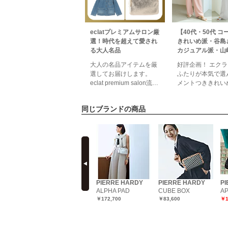
eclatプレミアムサロン厳
【40代・50代 コ
選！時代を超えて愛され
きれいめ派・谷島
る大人名品
カジュアル派・山
初夏のおしゃれ計
大人の名品アイテムを厳
好評企画！ エクラ
éclat2026年6月
選してお届けします。
ふたりが本気で選
eclat premium salon流行
メントつききれい
や時代に左右されること
谷島さん＆カジュ
なく、何十年も前から世
派・山崎さん初夏
同じブランドの商品
界中で愛される“名品”。
ゃれ計画！さわや
今だからこそ手にした
候にふさわしい、
い、大人の名品アイテム
ムードたっぷりの
を厳選してお届けしま
テムをピックアッ
prev
す！アイテムをまとめて
れいめとカジュア
見るカテゴリから探すト
れぞれ異なるファ
ップスボトムスアウター
ンを好むエクラ華
小物総 合 R A
たりがしゃれ感た
HARDY
PIERRE HARDY
PIERRE HARDY
PIERRE HARDY
P
に着こなしま
ALPHA PAD
CUBE BOX
AP
ALPHA／マキシハ
￥172,700
￥83,600
￥1
ンドバッグ
￥187,000