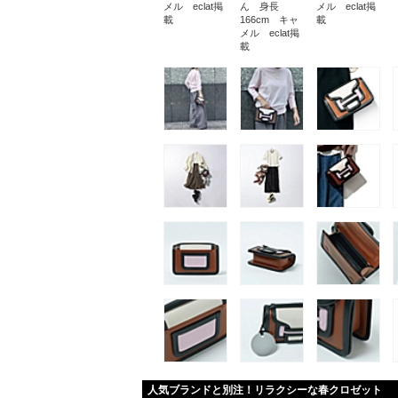
メル eclat掲
ん 身長
メル eclat掲
載
166cm キャ
載
メル eclat掲
載
人気ブランドと別注！リラクシーな春クロゼット