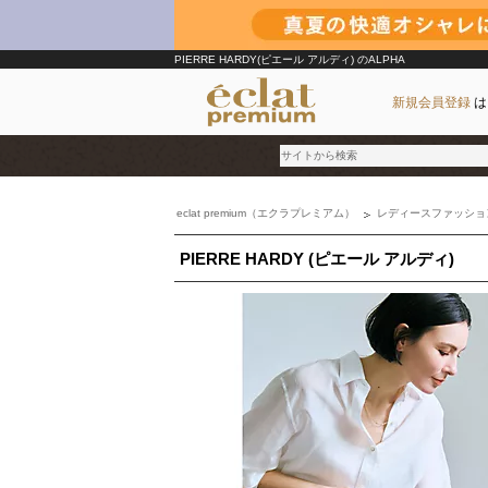
PIERRE HARDY(ピエール アルディ)
のALPHA
新規会員登録
は
eclat premium（エクラプレミアム）
レディースファッショ
ブランド
PIERRE HARDY (ピエール アルディ)
カテゴリ
雑誌掲載アイテム
お気に入り
ランキング
特集
雑誌･書籍(一緒に買うと送料無料