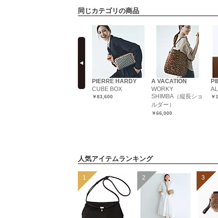
同じカテゴリの商品
prev
&MyuQ
PIERRE HARDY
A VACATION
P
CUBE BOX
WORKY
AL
（カメラバッ
【ハンドル長さ調整
SHIMBA（縦長ショ
￥83,600
￥1
ェット
可能】【軽量】
ルダー）
KORO
￥19,800
￥66,000
人気アイテムランキング