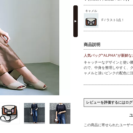
next
キャメル
F / ラスト1点！
商品説明
人気バッグ”ALPHA”が新鮮
キャッチーなデザインと使い
ので、中身を整理しやすく、
ャメルと淡いピンクの配色に
レビューを評価するには
ログ
ユ
この商品に寄せられたユーザ