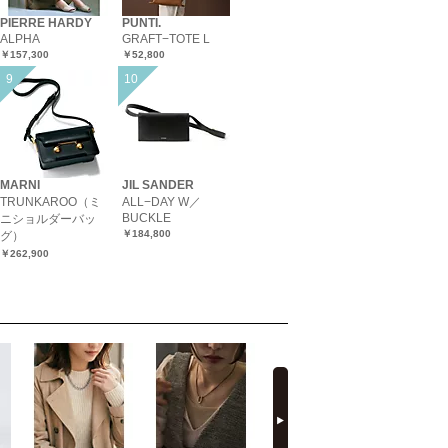
PIERRE HARDY
PUNTI.
ALPHA
GRAFT−TOTE L
￥157,300
￥52,800
MARNI
JIL SANDER
TRUNKAROO（ミ
ALL−DAY W／
BUCKLE
ニショルダーバッ
￥184,800
グ）
￥262,900
next