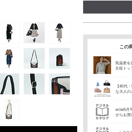
この
気温差を
主役トッ
【40代
な大人の
ecla
がらお買