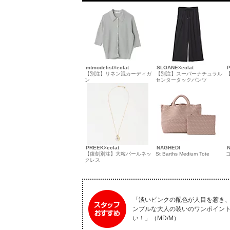
mtmodelist×eclat
SLOANE×eclat
P
【別注】リネン混カーディガ
【別注】スーパーナチュラル
ン
センタータックパンツ
PREEK×eclat
NAGHEDI
N
【復刻別注】大粒パールネッ
St Barths Medium Tote
クレス
「淡いピンクの配色が人目を惹き
ンプルな大人の装いのワンポイン
い！」（MD/M）