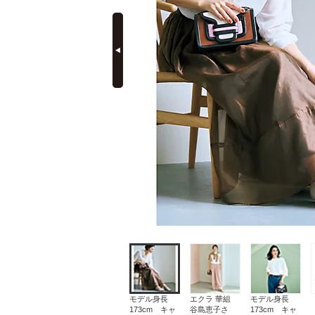
prev
定期購読
モデル身長
エクラ 華組
モデル身長
173cm キャ
谷島恵子さ
173cm キャ