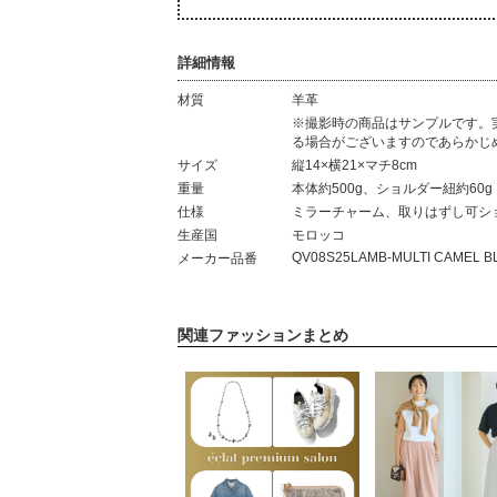
詳細情報
材質
羊革
材質
※撮影時の商品はサンプルです。
る場合がございますのであらかじ
サイズ
縦14×横21×マチ8cm
重量
本体約500g、ショルダー紐約60g
仕様
ミラーチャーム、取りはずし可シ
生産国
モロッコ
QV08S25LAMB-MULTI CAMEL B
メーカー品番
関連ファッションまとめ