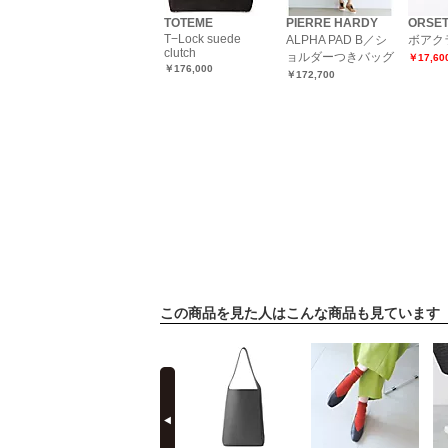
TOTEME
PIERRE HARDY
ORSE
T−Lock suede
ALPHA PAD B／シ
ボアク
clutch
ョルダーつきバッグ
￥17,6
￥176,000
￥172,700
この商品を見た人はこんな商品も見ています
prev