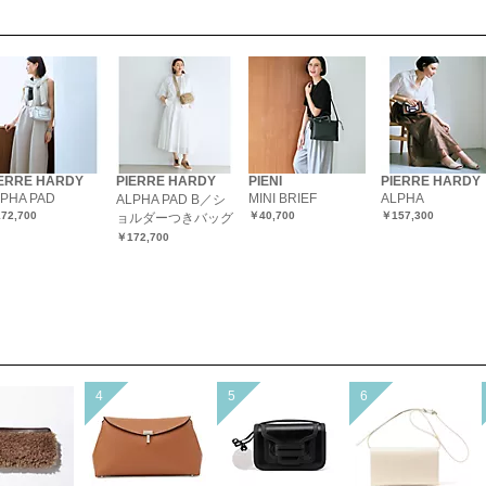
IERRE HARDY
PIERRE HARDY
PIENI
PIERRE HARDY
PHA PAD
MINI BRIEF
ALPHA
ALPHA PAD B／シ
72,700
￥40,700
￥157,300
ョルダーつきバッグ
￥172,700