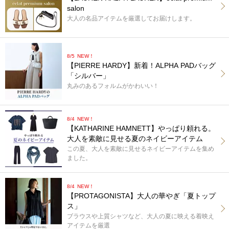
salon
大人の名品アイテムを厳選してお届けします。
8/5
NEW！
【PIERRE HARDY】新着！ALPHA PADバッグ
「シルバー」
丸みのあるフォルムがかわいい！
8/4
NEW！
【KATHARINE HAMNETT】やっぱり頼れる。
大人を素敵に見せる夏のネイビーアイテム
この夏、大人を素敵に見せるネイビーアイテムを集め
ました。
8/4
NEW！
【PROTAGONISTA】大人の華やぎ「夏トップ
ス」
ブラウスや上質シャツなど、大人の夏に映える着映え
アイテムを厳選