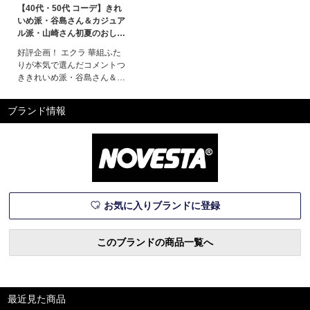
【40代・50代 コーデ】きれ
いめ派・谷島さん＆カジュア
ル派・山崎さん初夏のおしゃ
れ計画！ éclat2026年6月号
好評企画！ エクラ 華組ふた
特集
りが本気で選んだコメントつ
ききれいめ派・谷島さん＆カ
ジュアル派・山崎さん初夏の
おしゃれ計画！さわやかな気
ブランド情報
候にふさわしい、初夏のムー
ドたっぷりの旬アイテムをピ
ックアップ！ きれいめとカ
ジュアル、それぞれ異なるフ
ァッションを好むエクラ華組
のふたりがしゃれ感たっぷり
に着こなしま
お気に入りブランドに登録
このブランドの商品一覧へ
最近見た商品