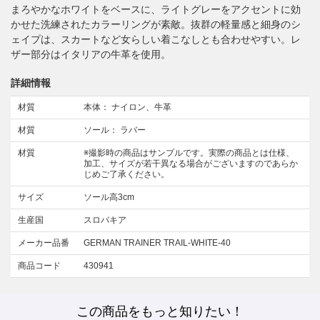
まろやかなホワイトをベースに、ライトグレーをアクセントに効
かせた洗練されたカラーリングが素敵。抜群の軽量感と細身のシ
ェイプは、スカートなど女らしい着こなしとも合わせやすい。レ
ザー部分はイタリアの牛革を使用。
詳細情報
材質
本体： ナイロン、牛革
材質
ソール： ラバー
材質
※撮影時の商品はサンプルです。実際の商品とは仕様、
加工、サイズが若干異なる場合がございますのであらか
じめご了承ください。
サイズ
ソール高3cm
生産国
スロバキア
メーカー品番
GERMAN TRAINER TRAIL-WHITE-40
商品コード
430941
この商品をもっと知りたい！