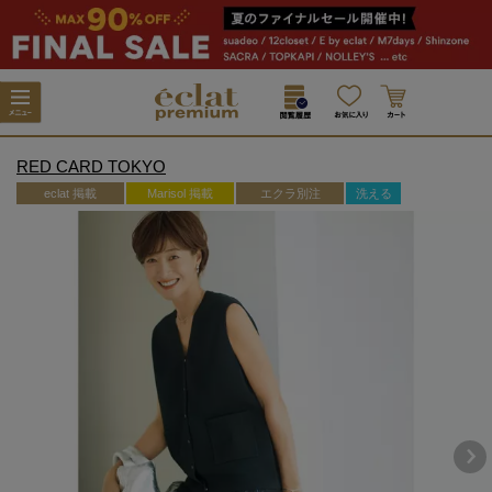
RED CARD TOKYO
eclat 掲載
Marisol 掲載
エクラ別注
洗える