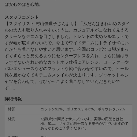
は安心のはき心地。
スタッフコメント
【スタイリスト 村山佳世子さんより】「ふだんはきれいめスタイ
ルの大人も取り入れやすいように、カジュアルがこなれて見える
クリーンなデニムを目ざしました。トレンドの太めシルエットで
すが幅が広すぎないので、今までワイドデニムにトライせずにい
たかたも着こなしやすいと思います。今回のコラボでは脚がまっ
すぐすらっと見えるようにセンタープレスを入れ、さらに裾はラ
フすぎないきれいめなカットオフ仕様にアレンジ。ローファーや
バレエシューズなどのフラットな靴に合わせやすいので、ヒール
靴を履かなくてもデニムスタイルが決まります。ジャケットやシ
ャツを合わせて、ぜひかっこよく着こなしていただきたいで
す！」
詳細情報
材質
コットン92%、ポリエステル6%、ポリウレタン2%
材質
※撮影時の商品はサンプルです。実際の商品とは仕
様、加工、サイズが若干異なる場合がございますので
あらかじめご了承ください。