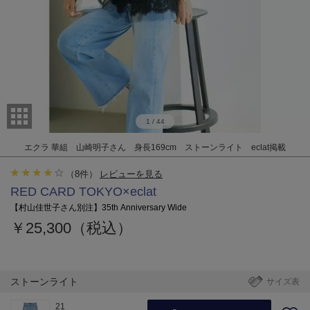
1
/
44
エクラ 華組 山崎明子さん 身長169cm ストーンライト eclat掲載
（
8
件）
レビューを見る
RED CARD TOKYO×eclat
【村山佳世子さん別注】35th Anniversary Wide
￥25,300（税込）
ストーンライト
サイズ表
21