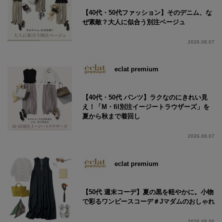
【40代・50代ファッション】そのデニム、な
ぜ素敵？大人に似合う別注ベージュ
2026.08.07
eclat premium
【40代・50代 パンツ】ラクなのにきれい見
え！「M・fil別注イージートラウザーズ」を
夏から秋まで着回し
2026.08.07
eclat premium
【50代 週末コーデ】夏の黒を軽やかに。小物
で彩るワンピースコーデ＃Jマダムのおしゃれ
2026.08.06