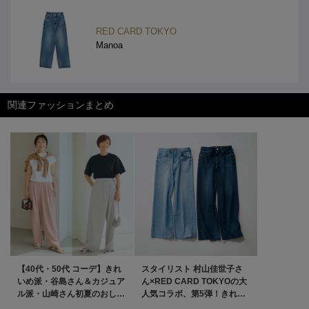
RED CARD TOKYO
Manoa
関連ファッションまとめ
【40代・50代 コーデ】きれ
スタイリスト 村山佳世子さ
いめ派・谷島さん＆カジュア
ん×RED CARD TOKYOの大
ル派・山崎さん初夏のおしゃ
人気コラボ、第5弾！きれい
れ計画！ éclat2026年6月号
め派のための美脚デニム、で