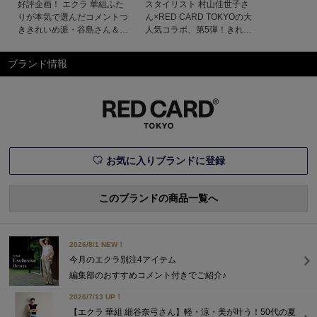
好評企画！ エクラ 華組ふた
スタイリスト 村山佳世子さ
特集
きました！ éclat2025年特集
りが本気で選んだコメントつ
ん×RED CARD TOKYOの大
ききれいめ派・谷島さん＆カ
人気コラボ、第5弾！きれい
ジュアル派・山崎さん初夏の
め派のための美脚デニム、で
おしゃれ計画！さわやかな気
きました！大人のおしゃれを
ブランド情報
候にふさわしい、初夏のムー
知りつくしたスタイリスト
ドたっぷりの旬アイテムをピ
村山佳世子さんと、美脚見え
ックアップ！ きれいめとカ
に定評のあるデニム「RED
ジュアル、それぞれ異なるフ
CARD TOKYO」との コラボ
ァッションを好むエクラ華組
レーションが今シーズンも実
のふたりがしゃれ感たっぷり
現！ 鮮度の高いシル
に着こなしま
お気に入りブランドに登録
このブランドの商品一覧へ
2026/8/1 NEW！
今月のエクラ別注4アイテム
編集部のおすすめコメント付きでご紹介♪
2026/7/13 UP！
【エクラ 華組 細谷奈弓さん】軽・涼・美が叶う！50代の夏