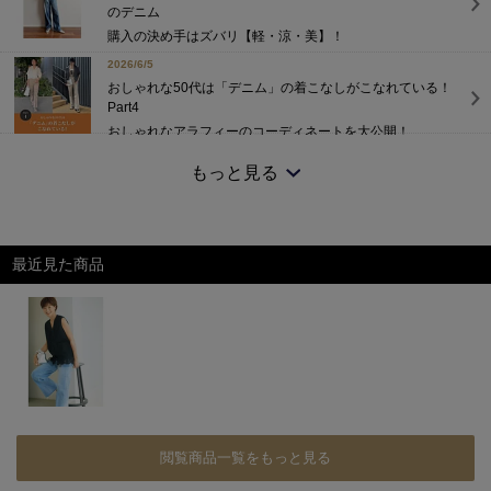
のデニム
購入の決め手はズバリ【軽・涼・美】！
2026/6/5
おしゃれな50代は「デニム」の着こなしがこなれている！
Part4
おしゃれなアラフィーのコーディネートを大公開！
2026/5/21 NEW！
もっと見る
気温26度でも快適！軽くて涼しい「RED CARD TOKYO 薄軽
デニム」おすすめ2選
今の季節にちょうどいい2モデルを厳選してご紹介
最近見た商品
閲覧商品一覧をもっと見る