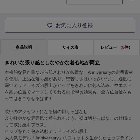
お気に入り登録
商品説明
サイズ表
レビュー
（
8
件）
きれいな張り感としなやかな着心地が両立
本格的な見た目ながら肌ざわりが抜群な、Anniversaryの定番素材
を使用。上品な落ち感があり、堅苦しさはいっさいなし。適度に
深いミッドライズの股上がヒップをきれいに包み込み、ウエスト
を高い位置でマークしてくれるので脚長効果も。全方位自信をも
ってはきこなせるはず！
装いのアクセントになる裾の切りっぱなし
より軽やかな雰囲気で着られるよう、裾は切りっぱなしの仕様に
して抜け感をプラス。
ヒップを丸く包み込むミッドライズの股上
大人気モデル「Anniversary」のフィットを生かしたヒップライン