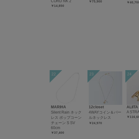
CORD NK 2
￥75,900
￥40,70
￥14,850
MARIHA
12closet
ALIITA
A STR
Silent Rain ネック
4WAYコイン＆パー
￥116,6
レス ポップコーン
ルネックレス
チェーン S SV
￥24,970
60cm
￥37,400