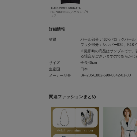
HARUNOBUMURATA
HEPBURN SL／ボタンブラ
ウス
詳細情報
材質
パール部分：淡水バロックパール
フック部分：シルバー925、K18
材質
※撮影時の商品はサンプルです。
る場合がございますのであらかじ
サイズ
全長40cm
生産国
日本
BP-235/1882-699-0842-01-00
メーカー品番
関連ファッションまとめ