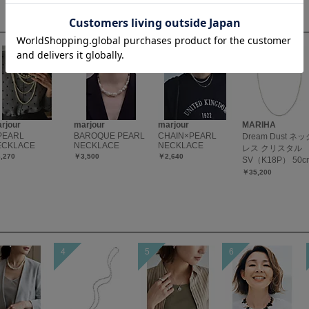
rjour
marjour
marjour
MARIHA
PEARL
BAROQUE PEARL
CHAIN×PEARL
Dream Dust ネッ
ECKLACE
NECKLACE
NECKLACE
レス クリスタル
,270
￥3,500
￥2,640
SV（K18P） 50c
￥35,200