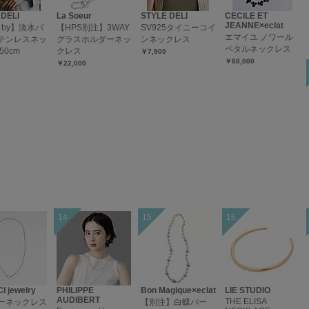
 DELI
La Soeur
STYLE DELI
CECILE ET
JEANNE×eclat
I by】淡水パ
【HPS別注】3WAY
SV925タイニーコイ
エマイユ ノワール
テンレスネッ
グラスホルダーネッ
ンネックレス
ペタルネックレス
50cm
クレス
￥7,900
￥88,000
￥22,000
 jewelry
PHILIPPE
Bon Magique×eclat
LIE STUDIO
AUDIBERT
THE ELISA
ーネックレス
【別注】白蝶パー