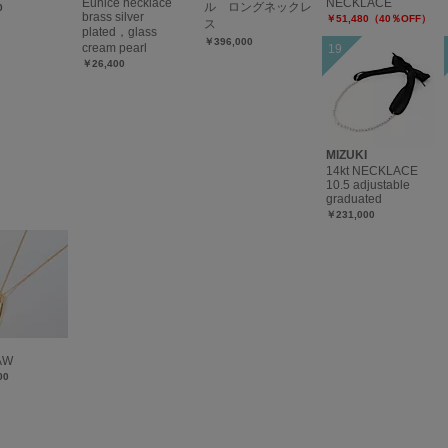
Eunice necklace
NECKLACE
ル ロングネックレ
0
brass silver
￥51,480（40％OFF）
ス
plated，glass
￥396,000
cream pearl
￥26,400
MIZUKI
14kt NECKLACE
10.5 adjustable
graduated
￥231,000
AW
00