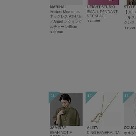
MARIHA
L’EIGHT STUDIO
STYLE
Ancient Memories
SMALL PENDANT
【DEL
NECKLACE
ネックレス Athena
ールス
￥13,200
／Angel レクタング
クレス 
ルチェーン45cm
￥9,000
￥30,800
JAMIRAY
ALIITA
OCUCCI
BEAN MOTIF
DINO ESMERALDA
ホルダ