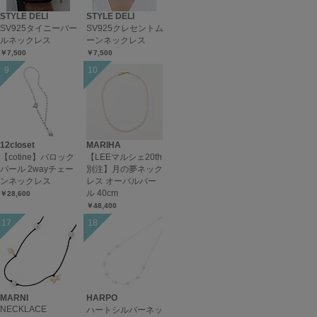
STYLE DELI
STYLE DELI
SV925タイニーパー
SV925クレセントム
ルネックレス
ーンネックレス
￥7,500
￥7,500
12closet
MARIHA
【cotine】バロック
【LEEマルシェ20th
パール 2wayチェー
別注】月の夢ネック
ンネックレス
レス オーバルパー
ル 40cm
￥28,600
￥48,400
MARNI
HARPO
NECKLACE
ハートシルバーネッ