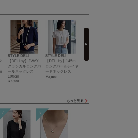
next
STYLE DELI
STYLE DELI
STYLE DELI
MARIHA
ク
【DELI by】2WAY
【DELI by】145m
８mmパール80cm２
【LEEマル
クラシカルロングパ
ロングパールレイヤ
連ネックレス
別注】月
m
ールネックレス
ードネックレス
レス オー
￥2,800
100cm
ル 40cm
￥3,800
￥3,300
￥48,400
もっと見る