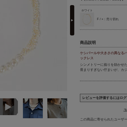
next
ホワイト
F / ×：売り切れ
商品説明
ケシパールや大きさの異なる
ックレス
シンメトリーに捻りを効かせ
畏まりすぎない佇まいが、カ
レビューを評価するには
ログ
ユ
この商品に寄せられたユーザ