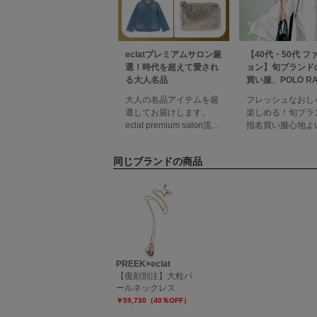
eclatプレミアムサロン厳
【40代・50代 フ
選！時代を超えて愛され
ョン】旬ブランド
る大人名品
買い服、POLO RA
LAUREN「リネ
大人の名品アイテムを厳
フレッシュなおし
ツ」RED CARD
選してお届けします。
楽しめる！旬ブラ
ム」 éclat2026
eclat premium salon流行
指名買い服心地よ
特集
や時代に左右されること
の到来！ワードロ
なく、何十年も前から世
軽やかな方向へ更
同じブランドの商品
界中で愛される“名品”。
春から夏にかけて
今だからこそ手にした
季活躍する優秀ア
い、大人の名品アイテム
を厳選してお届け
を厳選してお届けしま
ページ掲載一覧エ
す！アイテムをまとめて
月号掲載一覧デジ
見るカテゴリから探すト
タログを見る
ップスボトムスアウター
Brand1Room no
小物総 合 R A
ン混ベストベスト
PREEK×eclat
¥50,600／
【復刻別注】大粒パ
ールネックレス
￥59,730（40％OFF）