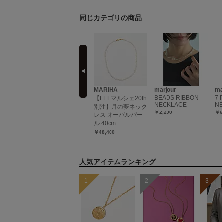
同じカテゴリの商品
prev
LI
STYLE DELI
MARIHA
marjour
ma
BEADS RIBBON
7 
y】145m
８mmパール80cm２
【LEEマルシェ20th
NECKLACE
N
ールレイヤ
連ネックレス
別注】月の夢ネック
￥2,200
￥6
クレス
レス オーバルパー
￥2,800
ル 40cm
￥48,400
人気アイテムランキング