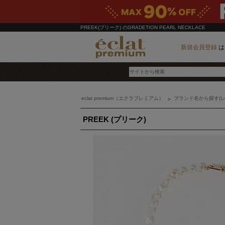
PREEK(プリーク)
のGRADETION PEARL NECKLACE
新規会員登録
は
eclat premium（エクラプレミアム）
ブランド名から探す(レ
ブランド
PREEK (プリーク)
カテゴリ
雑誌掲載アイテム
お気に入り
ランキング
特集
雑誌･書籍(一緒に買うと送料無料