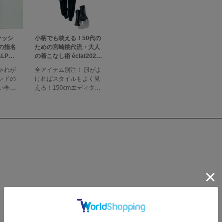
ァッシ
小柄でも映える！50代の
の指名
ための宮崎桃代流・大人
LPH
の着こなし術 éclat2025
ンシャ
年11月号特集
ゃれが
全アイテム別注！ 服がよ
「デニ
ンドの
ければスタイルもよく見
年5月号
い季節
える！150cmエディター
ーブも
宮崎桃代の着るのが楽し
新を。
い大人コーデ毎日いろい
長い時
ろコーディネートを考え
イテム
るのは面倒ですよね。
。特集
「着たらバランスよく整
クラ5
って、しかも今どきっぽ
タルカ
く小粋に見える」服があ
れば、めちゃくちゃラク
.8のリネ
ですよね。日々の"ラ
ク"のために、愛するブラ
ンドと素材