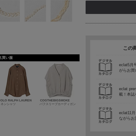
この
名買い服
ecla
がらお買
eclat 
載！本誌
POLO RALPH LAUREN
COGTHEBIGSMOKE
リネンシャツ
パフスリーブカーディガン
ecla
ながらお