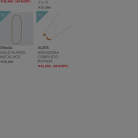
￥36,960（40％OFF）
クレス
￥37,400
Oblada
ALIITA
GOLD PLATED
NADADORA
NECKLACE
COMPLETO
RAYADA
￥28,380
￥61,600（20％OFF）