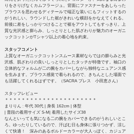
りをさりげなくカムフラージュ。背面にファスナーをあしらった
ブラウスを思わせるディテールで端正な装いにもフィットするの
がうれしい。ラウンドした裾がきれいな横顔をかなえてくれる。
前後に差をしっかりつけることで裾をアウトしてもすっきり。上
質な光沢感と膨らみ、しっとりとした肌ざわりが魅力のオーガニ
ックコットンがTシャツ以上の着心地を約束。
スタッフコメント
上質なオーガニックコットンスムース素材ならではの膨らみと光
沢感、肌ざわりの良いしっとりとしたタッチが特徴です。袖口の
立体的なフォルムが二の腕をカバーしながら独特なニュアンス感
を生みます。ブラウス感覚で着られるので、きちんとした場面で
も活躍してくれるはずです。（SACRA プレス 小田恵さん）
スタッフレビュー
＊＊＊＊＊＊＊＊＊＊＊＊＊＊＊＊＊＊＊＊＊＊
まりりん : 年代 30代 | 身長 162cm | 体型
| 普段の着用サイズ S-M| 着用したサイズ38
なんといっても気になる二の腕をカバーできるのがうれしいとこ
ろ。ゆったりしているので、汗ばむ日も身体に張りつかず、涼し
くて快適！ 深みのあるボルドーカラーが大人っぽく、カジュア