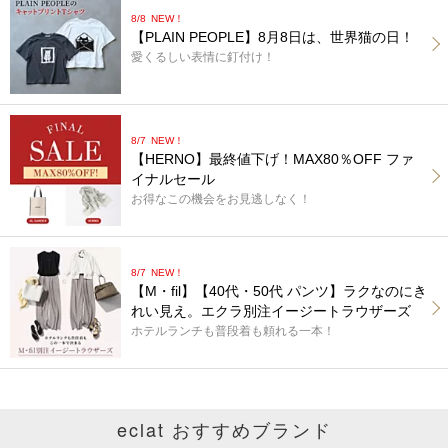
8/8
NEW！
【PLAIN PEOPLE】8月8日は、世界猫の日！
愛くるしい表情に釘付け！
8/7
NEW！
【HERNO】最終値下げ！MAX80％OFF ファ
イナルセール
お得なこの機会をお見逃しなく！
8/7
NEW！
【M・fil】【40代・50代 パンツ】ラクなのにき
れい見え。エクラ別注イージートラウザーズ
ホテルランチも普段着も頼れる一本！
eclat おすすめブランド