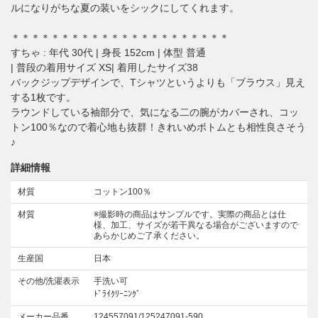
ルになりがちな夏の装いをシックにしてくれます。
＊＊＊＊＊＊＊＊＊＊＊＊＊＊＊＊＊＊＊＊＊＊
すちゃ : 年代 30代 | 身長 152cm | 体型 普通
| 普段の着用サイズ XS| 着用したサイズ38
バックジップデザインで、Tシャツというよりも「ブラウス」見え
する1枚です。
ラウンドしている袖部分で、気になる二の腕がカバーされ、コッ
トン100％なので着心地も抜群！きれいめボトムとも相性良さそう
♪
詳細情報
材質
コットン100％
材質
※撮影時の商品はサンプルです。実際の商品とは仕
様、加工、サイズが若干異なる場合がございますので
あらかじめご了承ください。
生産国
日本
その他/洗濯表示
手洗い可
ﾄﾞﾗｲｸﾘｰﾆﾝｸﾞ
メーカー品番
124557091/125247091-590