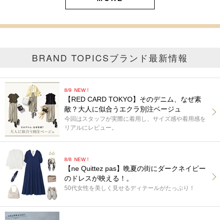
BRAND TOPICS
ブランド最新情報
8/9
NEW！
【RED CARD TOKYO】そのデニム、なぜ素
敵？大人に似合うエクラ別注ベージュ
今回はスタッフが実際に着用し、サイズ感や着用感を
リアルにレビュー。
8/8
NEW！
【ne Quittez pas】晩夏の街にダークネイビー
のドレスが映える！。
50代女性を美しく見せるディテールがたっぷり！