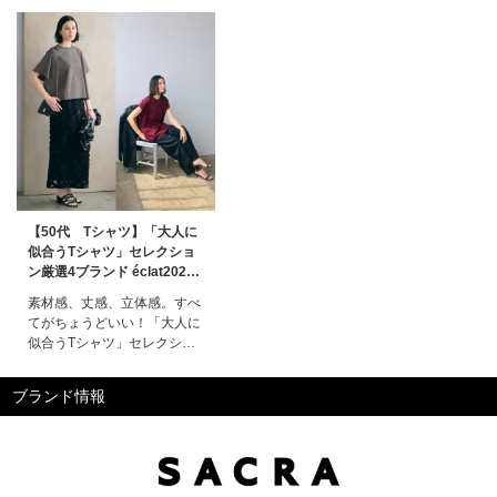
【50代 Tシャツ】「大人に
似合うTシャツ」セレクショ
ン厳選4ブランド éclat2025
年7・8月合併号特集
素材感、丈感、立体感。すべ
てがちょうどいい！「大人に
似合うTシャツ」セレクショ
ン"大人に似合う"ポイントを
しっかりとマークすれば本来
ブランド情報
カジュアルなTシャツも洗練
感ある装いで楽しめる。エク
ラプレミアムが厳選した4ブ
ランドからあなたの本命を見
つけて！特集ページ掲載一覧