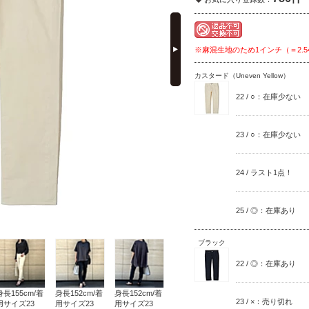
next
※麻混生地のため1インチ（＝2.
カスタード（Uneven Yellow）
22 / ○：在庫少ない
23 / ○：在庫少ない
24 / ラスト1点！
25 / ◎：在庫あり
ブラック
22 / ◎：在庫あり
身長155cm/着
身長152cm/着
身長152cm/着
23 / ×：売り切れ
用サイズ23
用サイズ23
用サイズ23