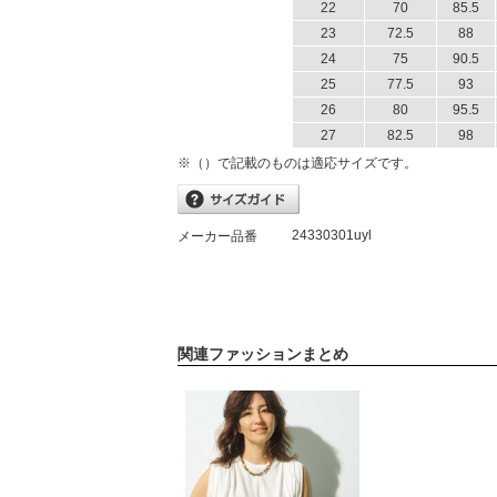
22
70
85.5
23
72.5
88
24
75
90.5
25
77.5
93
26
80
95.5
27
82.5
98
※（）で記載のものは適応サイズです。
24330301uyl
メーカー品番
関連ファッションまとめ