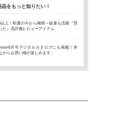
商品をもっと知りたい！
.5以上！初夏の今から梅雨～猛暑も活躍『買
った』高評価レビューアイテム
 premium8月号デジタルカタログにも掲載！本
ながらお買い物が楽しめます。