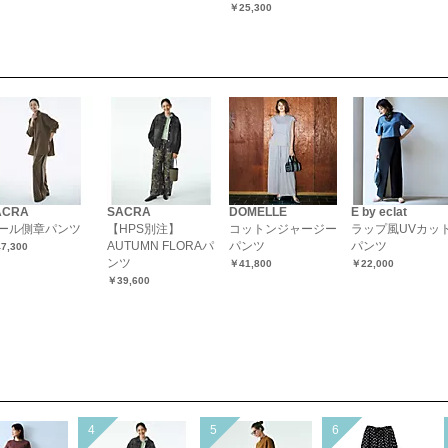
￥25,300
ACRA
SACRA
DOMELLE
E by eclat
ール側章パンツ
【HPS別注】
コットンジャージー
ラップ風UVカッ
AUTUMN FLORAパ
パンツ
パンツ
7,300
ンツ
￥41,800
￥22,000
￥39,600