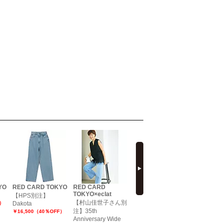
next
YO
RED CARD TOKYO
RED CARD
RED CARD TOKYO
RED CAR
TOKYO×eclat
Dakota
【HPS別注】
【洗える
【村山佳世子さん別
F）
Dakota
￥17,160（35％OFF）
グデニム
注】35th
￥16,500（40％OFF）
￥12,012（
Anniversary Wide