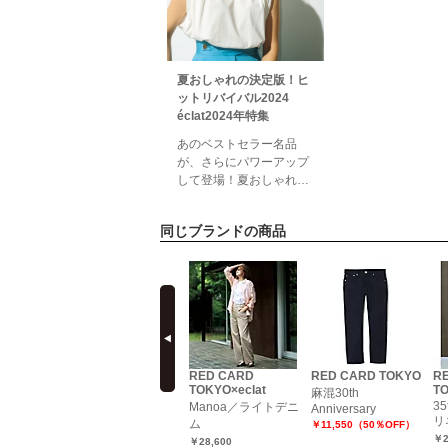
夏おしゃれの決定版！ヒ
ットリバイバル2024
éclat2024年特集
あのベストセラー名品
が、さらにパワーアップ
して登場！夏おしゃれの
決定版！ヒットリバイバ
ル2024売り上げ枚数はも
同じブランドの商品
ちろん、レビュー評価も
高いアイテムばかりだか
ら、暑い季節の欠かせな
い存在になってくれるは
prev
ず。新色も登場し、思わ
ず""2枚目買い""もしたく
なっちゃうかも！この特
集のアイテムを見るエク
D TOKYO
RED CARD TOKYO
RED CARD
RED CARD TOKYO
R
ラプレ
TOKYO×eclat
TO
Jazz Suspender
注】
麻混30th
35
Manoa／ライトデニ
￥19,305（35％OFF）
Anniversary
リ
ム
￥11,550（50％OFF）
￥2
￥28,600