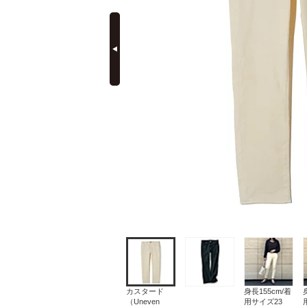
prev
定期購読
カスタード
身長155cm/着
（Uneven
用サイズ23