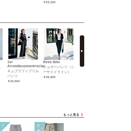
￥25,300
next
1er
three dots
E by eclat
M・fil×ecl
Arrondissement×eclat
ト
ジョガーパンツ（シ
ボタニカルプリント
【別注】
キュプラフィブリル
ーサイドライン）
パンツ
Wサテン
パンツ
￥30,800
￥24,200
ーイージ
￥20,900
ーズ
￥39,600
もっと見る