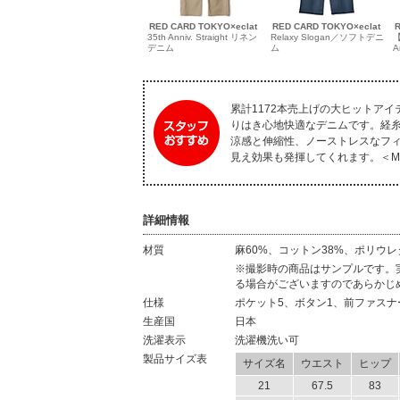
RED CARD TOKYO×eclat
RED CARD TOKYO×eclat
35th Anniv. Straight リネン
Relaxy Slogan／ソフトデニ
デニム
ム
A
累計1172本売上げの大ヒットア
りはき心地快適なデニムです。経
涼感と伸縮性、ノーストレスなフ
見え効果も発揮してくれます。＜M
詳細情報
材質
麻60%、コットン38%、ポリウレ
材質
※撮影時の商品はサンプルです。
る場合がございますのであらかじ
仕様
ポケット5、ボタン1、前ファスナ
生産国
日本
洗濯表示
洗濯機洗い可
製品サイズ表
サイズ名
ウエスト
ヒップ
21
67.5
83