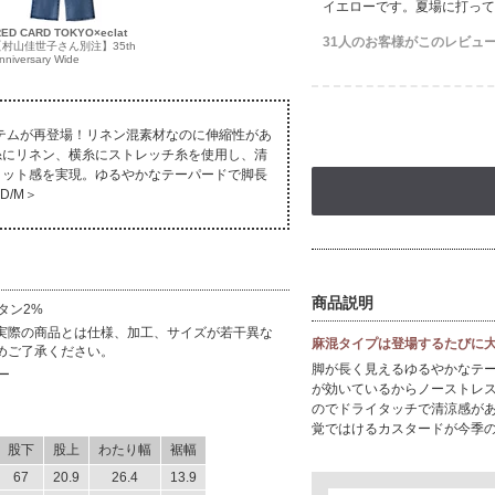
イエローです。夏場に打っ
RED CARD TOKYO×eclat
31人のお客様がこのレビュ
【村山佳世子さん別注】35th
nniversary Wide
イテムが再登場！リネン混素材なのに伸縮性があ
糸にリネン、横糸にストレッチ糸を使用し、清
ィット感を実現。ゆるやかなテーパードで脚長
D/M＞
商品説明
タン2%
実際の商品とは仕様、加工、サイズが若干異な
麻混タイプは登場するたびに
めご了承ください。
脚が長く見えるゆるやかなテ
ー
が効いているからノーストレ
のでドライタッチで清涼感が
覚ではけるカスタードが今季
股下
股上
わたり幅
裾幅
67
20.9
26.4
13.9