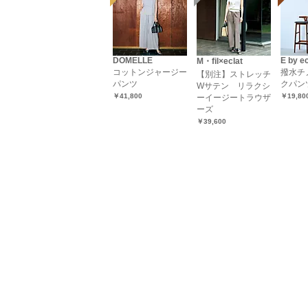
DOMELLE
E by ec
M・fil×eclat
コットンジャージー
撥水チ
【別注】ストレッチ
パンツ
クパン
Wサテン リラクシ
￥41,800
￥19,80
ーイージートラウザ
ーズ
￥39,600