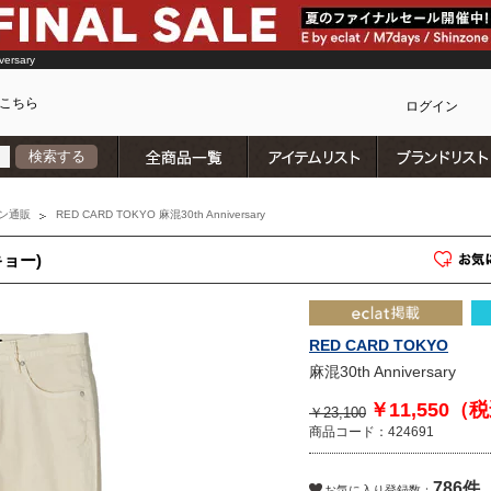
ersary
こちら
ログイン
全商品一覧
アイテムリスト
検索する
カ
ン通販
RED CARD TOKYO 麻混30th Anniversary
キョー)
RED CARD TOKYO
麻混30th Anniversary
￥11,550（
￥23,100
商品コード：424691
786件
)
お気に入り登録数：