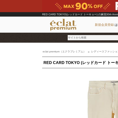
RED CARD TOKYO(レッドカード トーキョー)
の麻混30th Anniv
新規会員登録
は
eclat premium（エクラプレミアム）
レディースファッショ
ブランド
RED CARD TOKYO (レッドカード トー
カテゴリ
雑誌掲載アイテム
お気に入り
ランキング
特集
雑誌･書籍(一緒に買うと送料無料