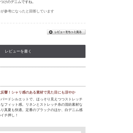
てつけのデニムですね。
ーが参考になったと回答しています
レビューを書く
大反響！シャリ感のある素材で見た目にも涼やか
ーパードシルエットで、ほっそり見えつつストレッチ
スなフィット感。リネンとストレッチ糸の混紡素材な
あり真夏も快適。定番のブラックのほか、白デニム感
のイチ押し！