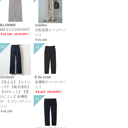
BLAMINK
suadeo
BM S CO DRAWST
水彩画風イージーパ
￥30,250（50％OFF）
ンツ
￥25,300
12closet
E by eclat
【洗える】【ストレ
多機能テーパードパ
ッチ】【吸水速乾】
ンツ
【UVカット】【透
￥8,415（55％OFF）
けにくい】多機能
ザ・エブリバディパ
ンツ
￥18,700