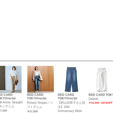
ED CARD
RED CARD
RED CARD
RED CARD TOK
KYO×eclat
TOKYO×eclat
TOKYO×eclat
Dakota
th Anniv. Straight
Relaxy Slogan／ソ
【村山佳世子さん別
￥16,500（40％OF
ネンデニム
フトデニム
注】35th
7,500
Anniversary Wide
￥27,500