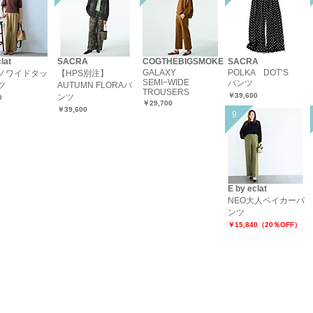
lat
SACRA
COGTHEBIGSMOKE
SACRA
GALAXY
POLKA DOT’S
ノワイドタッ
【HPS別注】
SEMI−WIDE
パンツ
ツ
AUTUMN FLORAパ
TROUSERS
￥39,600
ンツ
0
￥29,700
￥39,600
E by eclat
NEO大人ベイカーパ
ンツ
￥15,840（20％OFF）