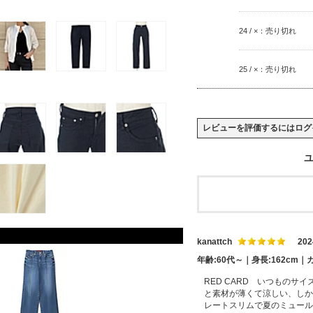
24 / ×：売り切れ
25 / ×：売り切れ
レビューを評価するには
ログ
ユ
kanattch
202
年齢:60代～｜身長:162cm｜カ
RED CARD いつものサ
と素材が薄くて涼しい、しか
レートスリムで夏のミュール