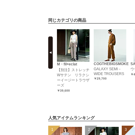
同じカテゴリの商品
prev
SACRA
COGTHEBIGSMOKE
S
M・fil×eclat
POLKA DOT’S
】レトロフ
GALAXY SEMI－
ウ
【別注】ストレッチ
パンツ
WIDE TROUSERS
リントパン
￥4
Wサテン リラクシ
￥39,600
￥29,700
ーイージートラウザ
ーズ
￥39,600
人気アイテムランキング