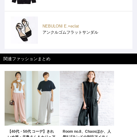
NEBULONI E.×eclat
アンクルゴムフラットサンダル
関連ファッションまとめ
【40代・50代 コーデ】きれ
Room no.8、Chaosほか、人
いめ派・谷島さん＆カジュア
気5ブランドの別注アイテム