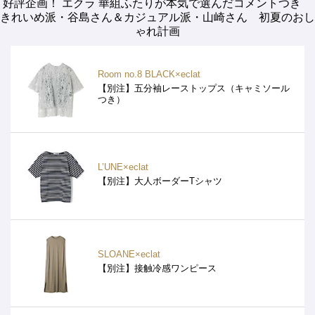
好評企画！ エクラ 華組ふたりが本気で選んだコメントつき
きれいめ派・谷島さん＆カジュアル派・山崎さん 初夏のおし
ゃれ計画
Room no.8 BLACK×eclat
【別注】五分袖レーストップス（キャミソール
つき）
L’UNE×eclat
【別注】大人ボーダーTシャツ
SLOANE×eclat
【別注】接触冷感ワンピース