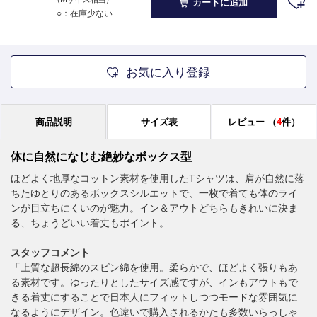
カートに追加
○：在庫少ない
お気に入り登録
商品説明
サイズ表
レビュー
（
4
件）
体に自然になじむ絶妙なボックス型
ほどよく地厚なコットン素材を使用したTシャツは、肩が自然に落
ちたゆとりのあるボックスシルエットで、一枚で着ても体のライ
ンが目立ちにくいのが魅力。イン＆アウトどちらもきれいに決ま
る、ちょうどいい着丈もポイント。
スタッフコメント
「上質な超長綿のスビン綿を使用。柔らかで、ほどよく張りもあ
る素材です。ゆったりとしたサイズ感ですが、インもアウトもで
きる着丈にすることで日本人にフィットしつつモードな雰囲気に
なるようにデザイン。色違いで購入されるかたも多数いらっしゃ