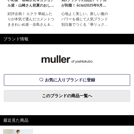
ル派・山崎さん初夏のおしゃ
が到着！ éclat2025年9月号
れ計画！ éclat2026年6月号
特集
好評企画！ エクラ 華組ふた
心地よく美しい。新しい服の
特集
りが本気で選んだコメントつ
パワーを感じて人気ブランド
ききれいめ派・谷島さん＆カ
別注服でつくる「華リュク
ジュアル派・山崎さん初夏の
ス」なMYスタイルこの季節
おしゃれ計画！さわやかな気
に着たいのは、涼感をキープ
ブランド情報
候にふさわしい、初夏のムー
しつつもおしゃれをフレッシ
ドたっぷりの旬アイテムをピ
ュに見せてくれる服。人気ブ
ックアップ！ きれいめとカ
ランドとの別注アイテムでつ
ジュアル、それぞれ異なるフ
くる、ほどよい華とこなれ感
ァッションを好むエクラ華組
が素敵な5つのルックで、日
のふたりがしゃれ感たっぷり
常にリュクスな風を呼び込も
に着こなしま
う！特集ページ掲
お気に入りブランドに登録
このブランドの商品一覧へ
最近見た商品