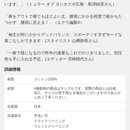
います。」（ミュラー オブ ヨシオクボ広報・島津純里さん）
「裾をアウトで着てもほどよい丈。腰骨にかかる程度で裾がもた
つかず、腰高に見える！」（エクラ編集K）
「袖丈が肘にかかりグッドバランス。スポーティすぎずモードな
着こなしができます」(スタイリスト 山﨑静香さん)
「一枚で様になるので昨年の激暑もこれでのりきりました。別注
色も手に入れる予定」(エディター 宮崎桃代さん)
詳細情報
材質
コットン100%
材質
※撮影時の商品はサンプルです。実際の商品とは仕様、
加工、サイズが若干異なる場合がございますのであらか
じめご了承ください。
生産国
日本
洗濯表示
手洗い可
ドライクリーニング
ウェットクリーニング