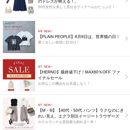
のドレスが映える！。
50代女性を美しく見せるディテールがたっぷり！
8/8
NEW！
【PLAIN PEOPLE】8月8日は、世界猫の日！
愛くるしい表情に釘付け！
8/7
NEW！
【HERNO】最終値下げ！MAX80％OFF ファ
イナルセール
お得なこの機会をお見逃しなく！
8/7
NEW！
【M・fil】【40代・50代 パンツ】ラクなのにき
れい見え。エクラ別注イージートラウザーズ
ホテルランチも普段着も頼れる一本！