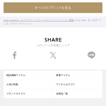
すべてのブランドを見る
eclat premium（エクラプレミアム）
/
レディースファッション通販
/ E by eclat 【とろみ】ワ
ンタックテーパードパンツ
このページを友達にシェア
雑誌掲載アイテム
新着アイテム
人気の特集
アイテムカテゴリ
ブランドカテゴリ
全商品一覧