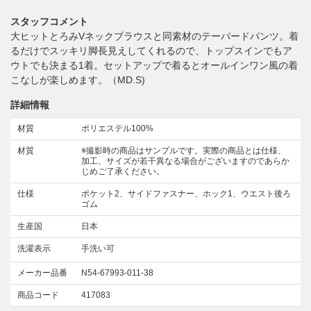
スタッフコメント
大ヒットとろみVネックブラウスと同素材のテーパードパンツ。着
るだけでスッキリ脚長見えしてくれるので、トップスインでもア
ウトでも決まる1着。セットアップで着るとオールインワン風の着
こなしが楽しめます。（MD.S)
詳細情報
材質
ポリエステル100%
材質
※撮影時の商品はサンプルです。実際の商品とは仕様、
加工、サイズが若干異なる場合がございますのであらか
じめご了承ください。
仕様
ポケット2、サイドファスナー、ホック1、ウエスト後ろ
ゴム
生産国
日本
洗濯表示
手洗い可
メーカー品番
N54-67993-011-38
商品コード
417083