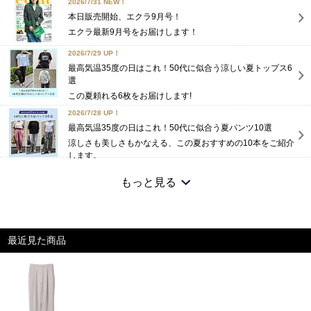
2026/7/31 NEW！
本日販売開始、エクラ9月号！
エクラ最新9月号をお届けします！
2026/7/29 UP！
最高気温35度の日はこれ！50代に似合う涼しい夏トップス6
選
この夏頼れる6枚をお届けします!
2026/7/28 UP！
最高気温35度の日はこれ！50代に似合う夏パンツ10選
涼しさも美しさもかなえる、この夏おすすめの10本をご紹介
します。
2026/7/25 NEW！
もっと見る
高機能5アイテム×5シーンで着回す、大人の夏旅ワードロー
ブ
大人旅に映えるコーディネートもご提案。
2026/7/15 NEW！
最近見た商品
【エクラ 華組 法村麻起子さん】「涼感セットアップ」わた
しのスタイリングをご紹介
170センチの私が着こなすコーデをご紹介致します！
2026/7/14 NEW！
体型カバーも着映えも。レース切り替えコクーンワンピ