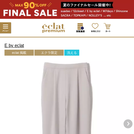
E by eclat
eclat 掲載
エクラ限定
洗える