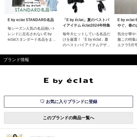
E by eclat STANDARD名品
「E by éclat」夏のベストバ
E by ecl
イアイテム éclat2024年特集
やぐ、春の
毎シーズン人気の名品揃いト
レンドに左右されないE by
毎年大ヒットしている名品だ
気分が華や
eclatスタンダード名品をまと
けを厳選！「E by éclat」夏
服この特集
めてご紹介します。E by
のベストバイアイテムデザイ
エクラ5月
eclat STANDARD名品一覧
ン性と着心地のよさを追求し
ルカタログ
CATEGORYOUTERTOPSBOTTOMSONEPIECETOPSPICKUP!
たアイテムで毎シーズン大ヒ
気分に合わ
ブランド情報
大人をきれいに見せるための
ットしている「E by éclat」
やぐ「春の
要素が全部つまった一着E by
から、今の時季に ベストな
のデイリー
ec
名品をピックアップ。この4
ない洗練トッ
アイテムさえあれば、暑い夏
éclatな
も快適にスタイリッシュにの
体を美しく
りきれる！この特集の
されたシル
気感を
お気に入りブランドに登録
このブランドの商品一覧へ