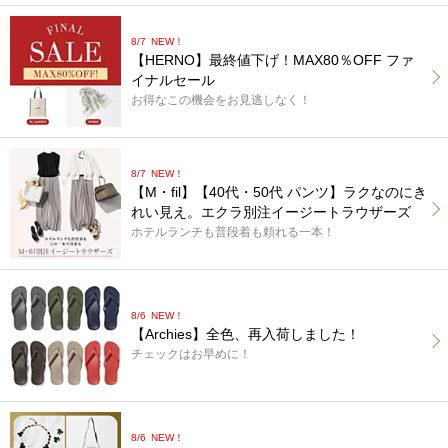
8/7
NEW！
【HERNO】最終値下げ！MAX80％OFF ファ
イナルセール
お得なこの機会をお見逃しなく！
8/7
NEW！
【M・fil】【40代・50代 パンツ】ラクなのにき
れい見え。エクラ別注イージートラウザーズ
ホテルランチも普段着も頼れる一本！
8/6
NEW！
【Archies】全色、再入荷しました！
チェックはお早めに！
8/6
NEW！