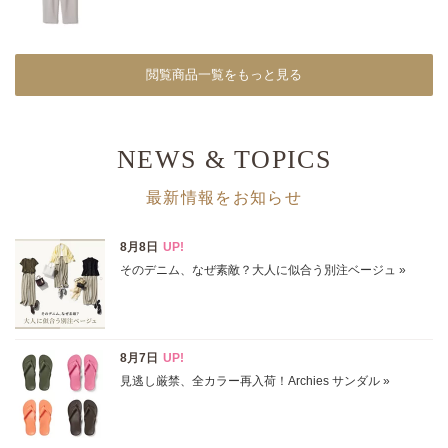
一枚で着映えながら、おなかや腰まわり、二の腕も自然にカ
バー。
2026/7/12 NEW！
閲覧商品一覧をもっと見る
E by éclatの夏名品、着比べました！
身長もおしゃれテイストも違う、エクラ 華組ふたりが実証
2026/7/6 NEW！
NEWS & TOPICS
E by éclat「夏のムードに似合う服」
プリントやレース、エレガントなデザインで差をつけて
最新情報をお知らせ
2026/7/3 NEW！
「NEO大人ベイカーパンツ」脚長見えする理由を解説特集
きれいめにもカジュアルにも着回せる理由を詳しくご紹介。