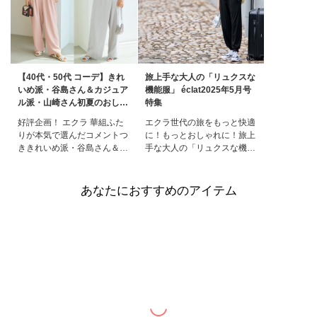
【40代・50代 コーデ】きれ
旅上手な大人の「リュクスな
いめ派・谷島さん＆カジュア
機能服」 éclat2025年5月号
ル派・山崎さん初夏のおしゃ
特集
れ計画！ éclat2026年6月号
好評企画！ エクラ 華組ふた
エクラ世代の旅をもっと快適
特集
りが本気で選んだコメントつ
に！もっとおしゃれに！旅上
ききれいめ派・谷島さん＆カ
手な大人の「リュクスな機能
ジュアル派・山崎さん初夏の
服」ゴールデンウイークも近
おしゃれ計画！さわやかな気
づき、気候も心地よい今、気
候にふさわしい、初夏のムー
になるのは旅にも重宝する服
あなたにおすすめのアイテム
ドたっぷりの旬アイテムをピ
と小物。エクラプレミアム限
ックアップ！ きれいめとカ
定＆厳選のアイテムで、大人
ジュアル、それぞれ異なるフ
にふさわしいスマートな旅支
ァッションを好むエクラ華組
度を完成させよう。特集ペー
のふたりがしゃれ感たっぷり
ジ掲載一覧エクラ5月号掲載
に着こなしま
一覧デジタルカ