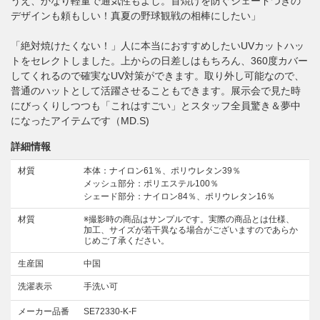
うえ、かなり軽量で通気性もよし。首焼けを防ぐシェードつきの
デザインも頼もしい！真夏の野球観戦の相棒にしたい」
「絶対焼けたくない！」人に本当におすすめしたいUVカットハッ
トをセレクトしました。上からの日差しはもちろん、360度カバー
してくれるので確実なUV対策ができます。取り外し可能なので、
普通のハットとして活躍させることもできます。展示会で見た時
にびっくりしつつも「これはすごい」とスタッフ全員驚き＆夢中
になったアイテムです（MD.S)
詳細情報
材質
本体：ナイロン61％、ポリウレタン39％
メッシュ部分：ポリエステル100％
シェード部分：ナイロン84％、ポリウレタン16％
材質
※撮影時の商品はサンプルです。実際の商品とは仕様、
加工、サイズが若干異なる場合がございますのであらか
じめご了承ください。
生産国
中国
洗濯表示
手洗い可
メーカー品番
SE72330-K-F