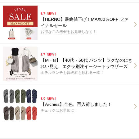
8/7
NEW！
【HERNO】最終値下げ！MAX80％OFF ファ
イナルセール
お得なこの機会をお見逃しなく！
8/7
NEW！
【M・fil】【40代・50代 パンツ】ラクなのにき
れい見え。エクラ別注イージートラウザーズ
ホテルランチも普段着も頼れる一本！
8/6
NEW！
【Archies】全色、再入荷しました！
チェックはお早めに！