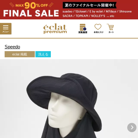
Speedo
eclat 掲載
洗える