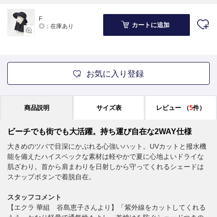
F
カートに追加
◎：在庫あり
お気に入り登録
商品説明
サイズ表
レビュー
（
5
件）
ビーチでも街でも大活躍。持ち運び自在な2WAY仕様
大きめのツバで目深にかぶれる心強いハット。UVカットと撥水機
能を備えたハイスペックな素材は軽やかで夏に心地よいドライな
肌ざわり。首から肩まわりを日射しから守ってくれるシェードは
スナップボタンで着脱自在。
スタッフコメント
【エクラ 華組 谷島恵子さんより】「紫外線をカットしてくれる