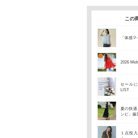
この
「体感マ
2026 Mid
セールに
LIST
夏の快適
ンピ」厳選
１点投入