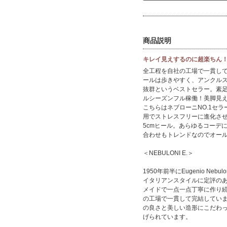
商品説明
キレイ見えするのに超楽ちん
全工程を自社の工場で一貫し
ールは歩きやすく、アンクル
抜群というベストセラー。素
ルシーズンフル稼働！美脚見え
こちらはネブローニNO.1セ
用でストレスフリーに進化さ
5cmヒール。あらゆるコーデ
合わせもトレンドなのでオー
＜NEBULONI E.＞
1950年前半にEugenio N
イタリアンスタイルに定評の
メイドで一点一点丁寧に作り
の工場で一貫して完結してい
の良さと美しい造形にこだわ
げられています。