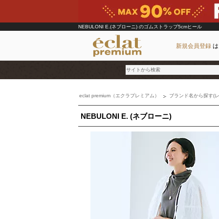
NEBULONI E.(ネブローニ)
のゴムストラップ5cmヒール
新規会員登録
は
eclat premium（エクラプレミアム）
ブランド名から探す(レ
ブランド
NEBULONI E. (ネブローニ)
カテゴリ
雑誌掲載アイテム
お気に入り
ランキング
特集
雑誌･書籍(一緒に買うと送料無料