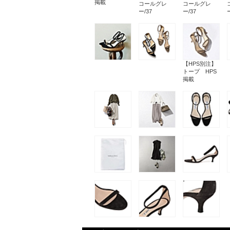
掲載
コールグレ
コールグレ
ー/37
ー/37
【HPS別注】
トープ HPS
掲載