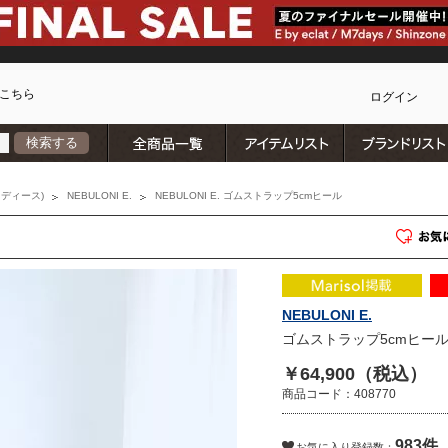
こちら
ログイン
全商品一覧
アイテムリスト
検索する
カ
ディース)
NEBULONI E.
NEBULONI E. ゴムストラップ5cmヒール
NEBULONI E.
ゴムストラップ5cmヒー
￥64,900（税込）
商品コード：408770
983件
)
お気に入り登録数：