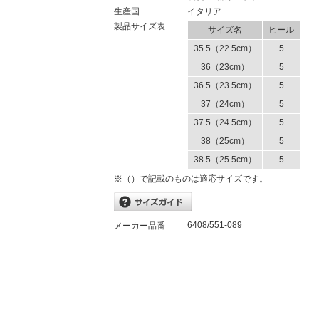
生産国
イタリア
製品サイズ表
サイズ名
ヒール
35.5（22.5cm）
5
36（23cm）
5
36.5（23.5cm）
5
37（24cm）
5
37.5（24.5cm）
5
38（25cm）
5
38.5（25.5cm）
5
※（）で記載のものは適応サイズです。
6408/551-089
メーカー品番