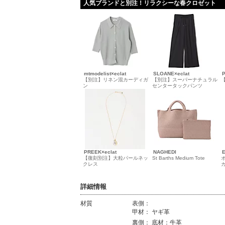
人気ブランドと別注！リラクシーな春クロゼット
mtmodelist×eclat
SLOANE×eclat
P
【別注】リネン混カーディガ
【別注】スーパーナチュラル
ン
センタータックパンツ
PREEK×eclat
NAGHEDI
E
【復刻別注】大粒パールネッ
St Barths Medium Tote
クレス
詳細情報
材質
表側：
甲材： ヤギ革
材質
裏側： 底材：牛革