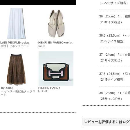
（～22.5サイズ相当）
36（23cm） / ○：
（23サイズ相当）
36.5（23.5cm） /
（23.5サイズ相当）
LAIN PEOPLE×eclat
HENRI EN VARGO×eclat
【別注】リネンスカート
Janet
37（24cm） / ○：
（24サイズ相当）
37.5（24.5cm） /
（24.5サイズ相当）
 by eclat
PIERRE HARDY
オーガンジー裏配色タックス
ALPHA
38（25cm） / ○：
カート
（25サイズ相当）
レビューを評価するには
ログ