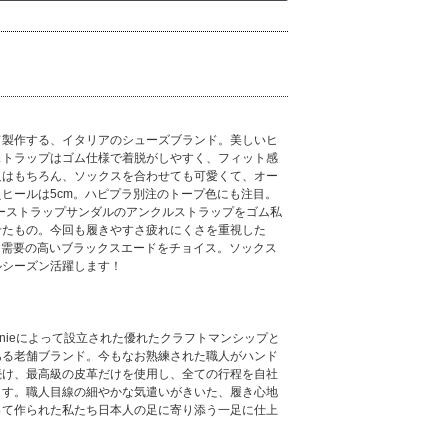
！
て製作する、イタリアのシューズブランド。美しいヒ
ストラップはゴム仕様で着脱がしやすく、フィット感
足はもちろん、ソックスを合わせても可愛くて、オー
ヒールは5cm。ハピプラ別注のトープ色にも注目。
ラーストラップサンダルのアンクルストラップをゴム私
せたもの。今回も履きやすさ疲れにくさを重視した
に需要の高いブラックスエードをチョイス。ソックス
ルシーズン活躍します！
ebulonieによって設立された優れたクラフトマンシップと
ある老舗ブランド。今もなお熟練された職人がハンド
続け、最高級の皮革だけを使用し、全ての行程を自社
ます。職人目線の細やかな気遣いがきいた、履き心地
って作られた私たち日本人の足に寄り添う一足に仕上