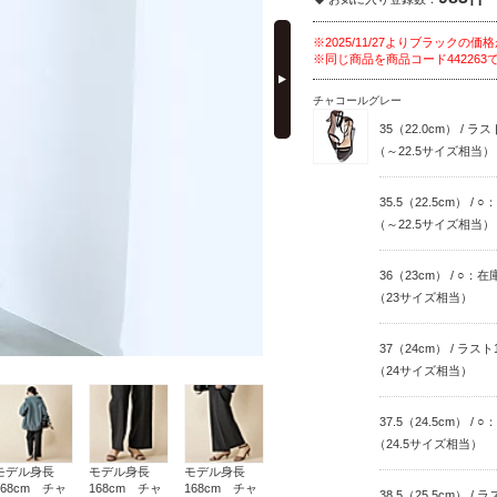
next
※2025/11/27よりブラックの
※同じ商品を商品コード44226
チャコールグレー
35（22.0cm） / ラ
（～22.5サイズ相当）
35.5（22.5cm） /
（～22.5サイズ相当）
36（23cm） / ○：
（23サイズ相当）
37（24cm） / ラス
（24サイズ相当）
37.5（24.5cm） /
（24.5サイズ相当）
モデル身長
モデル身長
モデル身長
168cm チャ
168cm チャ
168cm チャ
38.5（25.5cm） /