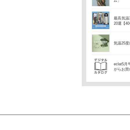
ム」
最高気温
20選【4
気温25
ecla
がらお買