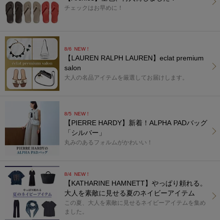
チェックはお早めに！
8/6
NEW！
【LAUREN RALPH LAUREN】eclat premium
salon
大人の名品アイテムを厳選してお届けします。
8/5
NEW！
【PIERRE HARDY】新着！ALPHA PADバッグ
「シルバー」
丸みのあるフォルムがかわいい！
8/4
NEW！
【KATHARINE HAMNETT】やっぱり頼れる。
大人を素敵に見せる夏のネイビーアイテム
この夏、大人を素敵に見せるネイビーアイテムを集め
ました。