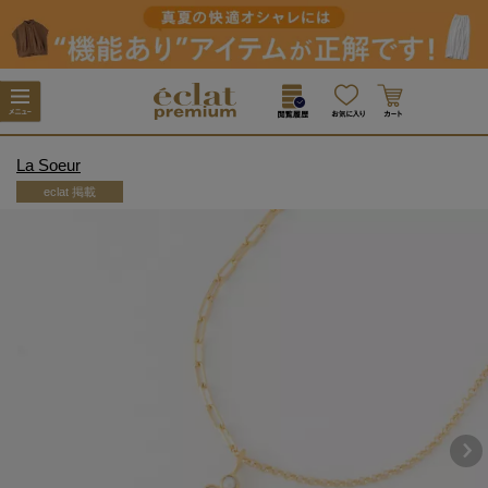
La Soeur
eclat 掲載