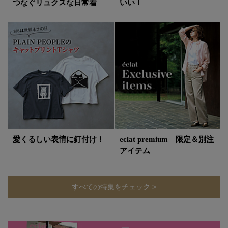
つなぐリュクスな日常着
いい！
愛くるしい表情に釘付け！
eclat premium 限定＆別注
アイテム
すべての特集をチェック >