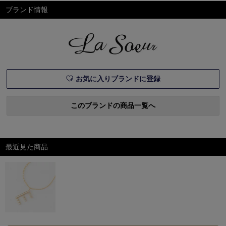
ジャージーワンピースとニッ
ブランド情報
ト素材のセットアップ。忙し
い朝や着る服に迷ったとき
も、頼りになること間違いな
し。この特集のアイテムを見
るエクラ1月号掲載一覧デジ
タルカタログを見るE by éc
お気に入りブランドに登録
このブランドの商品一覧へ
最近見た商品