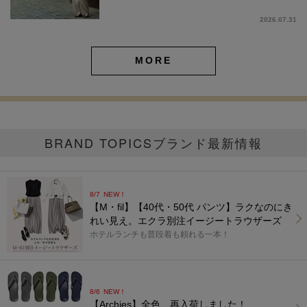
2026.07.31
MORE
BRAND TOPICS
ブランド最新情報
8/7
NEW！
【M・fil】【40代・50代 パンツ】ラクなのにき
れい見え。エクラ別注イージートラウザーズ
ホテルランチも普段着も頼れる一本！
8/6
NEW！
【Archies】全色、再入荷しました！