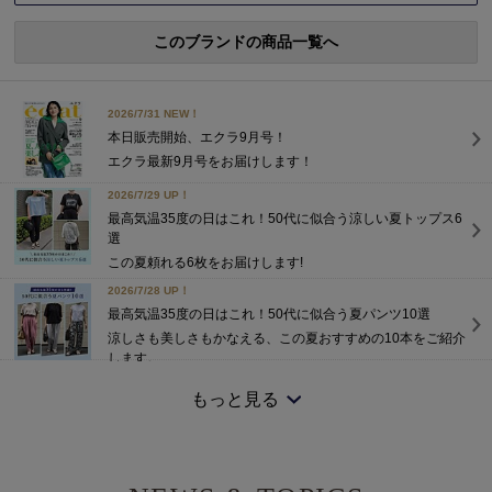
このブランドの商品一覧へ
2026/7/31 NEW！
本日販売開始、エクラ9月号！
エクラ最新9月号をお届けします！
2026/7/29 UP！
最高気温35度の日はこれ！50代に似合う涼しい夏トップス6
選
この夏頼れる6枚をお届けします!
2026/7/28 UP！
最高気温35度の日はこれ！50代に似合う夏パンツ10選
涼しさも美しさもかなえる、この夏おすすめの10本をご紹介
します。
2026/7/25 NEW！
もっと見る
高機能5アイテム×5シーンで着回す、大人の夏旅ワードロー
ブ
大人旅に映えるコーディネートもご提案。
2026/7/15 NEW！