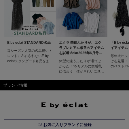
E by eclat STANDARD名品
エクラ 華組ふたりが、エク
「E by é
ラプレミアム厳選のアイテム
イアイテム é
毎シーズン人気の名品揃いト
を試着 éclat2025年6月号特
レンドに左右されないE by
毎年大ヒッ
集
eclatスタンダード名品をまと
体型の違うふたりが"着てよ
けを厳選！「E
めてご紹介します。E by
かった！"をリアルに実感私
のベストバ
eclat STANDARD名品一覧
に似合う「体がきれいに見え
ン性と着心
CATEGORYOUTERTOPSBOTTOMSONEPIECETOPSPICKUP!
る服」薄着になる季節の洋服
たアイテム
大人をきれいに見せるための
選びは、より"体がきれいに
ットしている「
ブランド情報
要素が全部つまった一着E by
見える"ことが重要ポイント
から、今の
ec
に。 そこで異なる体型のエ
名品をピッ
クラ 華組ふたりが、エクラ
アイテムさ
プレミアム厳選のアイテムを
も快適にス
試着。その魅力を語る！特集
りきれる！
ページ掲載一覧エクラ6月号
掲載一覧デジタ
お気に入りブランドに登録