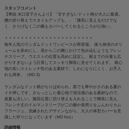
スタッフコメント
【華組 水口宜子さんより】「甘すぎないドット柄が大人に最適。
腰の切り替えでスタイルアップも。」「腰高に見えるだけでな
く、さりげなく二の腕もカバーしてくれるところが心強い」
＊＊＊＊＊＊＊＊＊＊＊＊＊＊＊＊＊＊＊＊＊＊
毎年人気のランダムドットワンピースが再登場。 後ろ身頃のボリ
ュームを多めにし、肩から二の腕にかけて包み込むようなフレン
チスリーブ。ウエストの位置を高めに設定し、裾までの分量も広
がりすぎないよう計算してスッキリ脚長に見せてくれます。 着心
地の良いストレッチ性のある素材で、しわになりにくく、お手入
れも簡単。（MD.S)
ランダムなドット柄がちりばめられ、黒でも華やかさのある夏の
イチ押しです。さらっとした着心地で清涼感のある素材なので、
真夏も涼しい。腰高位置に切り替えを入れることで脚長に見え、
フレンチ丈のドルマンスリーブが二の腕や肩周りをふんわりカム
フラージュ。洗練されたデザインながら、大人の体型カバーを意
識した作りになっています（MD Koz）
詳細情報