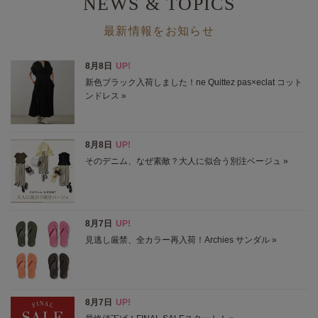
NEWS & TOPICS
【エクラ 華組 法村麻起子さん】「涼感セットアップ」わた
しのスタイリングをご紹介
最新情報をお知らせ
170センチの私が着こなすコーデをご紹介致します！
2026/7/14 NEW！
体型カバーも着映えも。レース切り替えコクーンワンピ
一枚で着映えながら、おなかや腰まわり、二の腕も自然にカ
バー。
2026/7/12 NEW！
E by éclatの夏名品、着比べました！
身長もおしゃれテイストも違う、エクラ 華組ふたりが実証
2026/7/6 NEW！
E by éclat「夏のムードに似合う服」
プリントやレース、エレガントなデザインで差をつけて
2026/7/3 NEW！
「NEO大人ベイカーパンツ」脚長見えする理由を解説特集
きれいめにもカジュアルにも着回せる理由を詳しくご紹介。