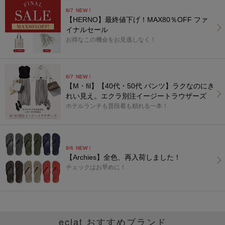
8/7
NEW！
【HERNO】最終値下げ！MAX80％OFF ファ
イナルセール
お得なこの機会をお見逃しなく！
8/7
NEW！
【M・fil】【40代・50代 パンツ】ラクなのにき
れい見え。エクラ別注イージートラウザーズ
ホテルランチも普段着も頼れる一本！
8/6
NEW！
【Archies】全色、再入荷しました！
チェックはお早めに！
eclat おすすめブランド