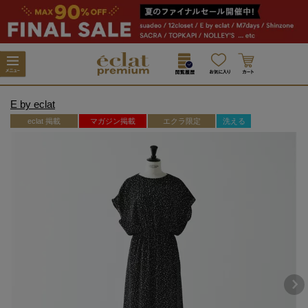
E by eclat
eclat 掲載
マガジン掲載
エクラ限定
洗える