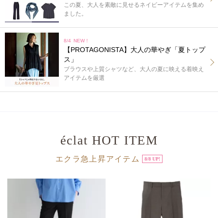
この夏、大人を素敵に見せるネイビーアイテムを集め
ました。
8/4
NEW！
【PROTAGONISTA】大人の華やぎ「夏トップ
ス」
ブラウスや上質シャツなど、大人の夏に映える着映え
アイテムを厳選
éclat HOT ITEM
エクラ急上昇アイテム
8/8 UP!