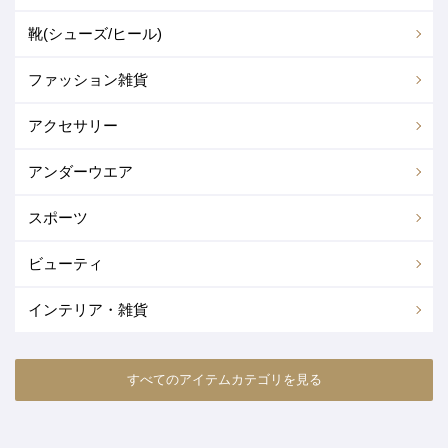
靴(シューズ/ヒール)
バッグ全て
ハンドバッグ
レインコート
Pコート
ブルゾン
その他
小物
ファッション雑貨
靴(シューズ/ヒール)全て
サンダル
トートバッグ
ボストンバッグ
ダッフルコート
チェスターコート
アクセサリー
ファッション雑貨全て
ハンカチ
パンプス
ミュール
ショルダー
クラッチバッグ
ノーカラーコート
ダウン・中綿コート
アンダーウエア
アクセサリー全て
ネックレス
ベルト
帽子
ショートブーツ
ミドルブーツ
リュックサック・バックパック
キャリーバッグ・スーツケース
ファー・ムートンコート
モッズ・ミリタリーコート
スポーツ
アンダーウェア全て
インナー・下着
指輪(リング)
ブレスレット・バングル
マフラー・ストール
チャーム・ストラップ
ロングブーツ
フラットシューズ
メッセンジャーバッグ
かごバッグ
ポンチョ
その他
ビューティ
スポーツ全て
スポーツウェア
ルームウェア・パジャマ
レッグウェア
ピアス
イヤリング
ポーチ
スマホケース
スニーカー
レインシューズ・ブーツ
その他
インテリア・雑貨
ビューティ全て
スキンケア
水着
その他
その他
ヘアアクセサリー
腕時計
財布
名刺入れ・カードケース
その他
インテリア・雑貨全て
食器
ポイント・ベースメイク
日焼け対策・ケア
ブローチ・コサージュ
その他
傘
手袋
すべてのアイテムカテゴリを見る
キッチン用品
生活用品
ボディ・ヘア・オーラルケア
フレグランス・アロマ
サングラス・メガネ
その他