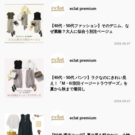
eclat premium
【40代・50代ファッション】そのデニム、な
ぜ素敵？大人に似合う別注ベージュ
2026.08.07
eclat premium
【40代・50代 パンツ】ラクなのにきれい見
え！「M・fil別注イージートラウザーズ」を
夏から秋まで着回し
2026.08.07
eclat premium