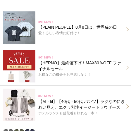
8/8
NEW！
【PLAIN PEOPLE】8月8日は、世界猫の日！
愛くるしい表情に釘付け！
8/7
NEW！
【HERNO】最終値下げ！MAX80％OFF ファ
イナルセール
お得なこの機会をお見逃しなく！
8/7
NEW！
【M・fil】【40代・50代 パンツ】ラクなのにき
れい見え。エクラ別注イージートラウザーズ
ホテルランチも普段着も頼れる一本！