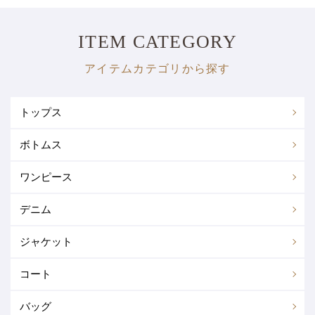
ITEM CATEGORY
アイテムカテゴリから探す
トップス
ボトムス
トップス全て
Tシャツ・カットソー
ワンピース
ボトムス全て
スカート
シャツ・ブラウス
カーディガン
デニム
ワンピース全て
シャツワンピース
パンツ
その他
スウェット
チュニック
ジャケット
デニム全て
トップス
ニットワンピース
ドレス(パーティー/フォーマル)
ニット・セーター
トップスその他
コート
ジャケット全て
テーラード
パンツ
スカート
その他ワンピ
バッグ
コート全て
トレンチコート
ノーカラー
ライダース
アウター
ワンピース