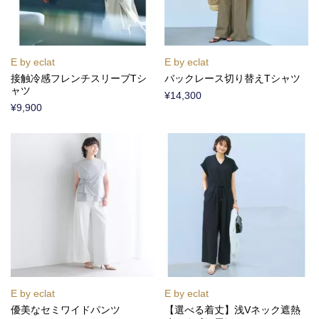
E by eclat
E by eclat
接触冷感フレンチスリーブTシ
バックレース切り替えTシャツ
ャツ
¥14,300
¥9,900
E by eclat
E by eclat
優美なセミワイドパンツ
【選べる着丈】浅Vネック遮熱