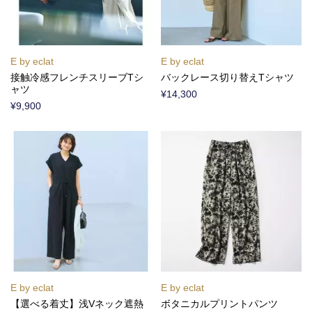
E by eclat
E by eclat
接触冷感フレンチスリーブTシ
バックレース切り替えTシャツ
ャツ
¥14,300
¥9,900
E by eclat
E by eclat
【選べる着丈】浅Vネック遮熱
ボタニカルプリントパンツ