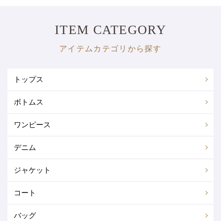
ITEM CATEGORY
アイテムカテゴリから探す
トップス
ボトムス
トップス全て
Tシャツ・カットソー
ワンピース
ボトムス全て
スカート
シャツ・ブラウス
カーディガン
デニム
ワンピース全て
シャツワンピース
パンツ
その他
スウェット
チュニック
ジャケット
デニム全て
トップス
ニットワンピース
ドレス(パーティー/フォーマル)
ニット・セーター
トップスその他
コート
ジャケット全て
テーラード
パンツ
スカート
その他ワンピ
バッグ
コート全て
トレンチコート
ノーカラー
ライダース
アウター
ワンピース