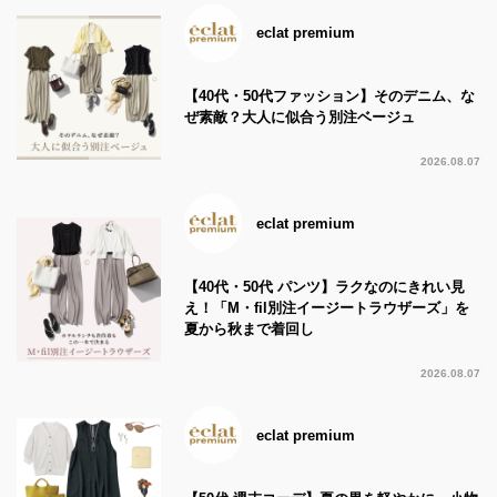
eclat premium
【40代・50代ファッション】そのデニム、な
ぜ素敵？大人に似合う別注ベージュ
2026.08.07
eclat premium
【40代・50代 パンツ】ラクなのにきれい見
え！「M・fil別注イージートラウザーズ」を
夏から秋まで着回し
2026.08.07
eclat premium