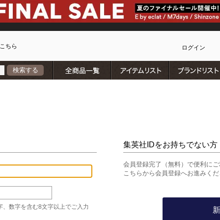
こちら
ログイン
全商品一覧
アイテムリスト
検索する
カ
集英社IDをお持ちでない方
会員登録完了（無料）で便利にご
こちらから会員登録へお進みくだ
字、数字を含む8文字以上でご入力
)