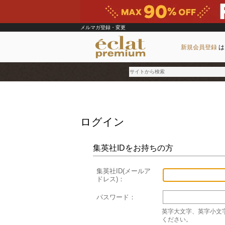
メルマガ登録・変更
新規会員登録
は
ブランド
ログイン
カテゴリ
雑誌掲載アイテム
集英社IDをお持ちの方
お気に入り
集英社ID(メールア
ドレス)：
ランキング
特集
パスワード：
英字大文字、英字小文
ください。
雑誌･書籍(一緒に買うと送料無料