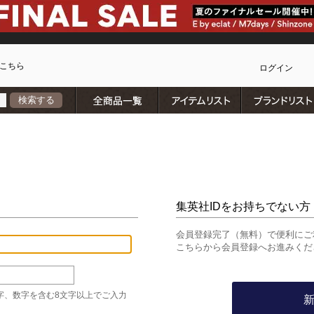
こちら
ログイン
全商品一覧
アイテムリスト
検索する
カ
集英社IDをお持ちでない方
会員登録完了（無料）で便利にご
こちらから会員登録へお進みくだ
字、数字を含む8文字以上でご入力
)