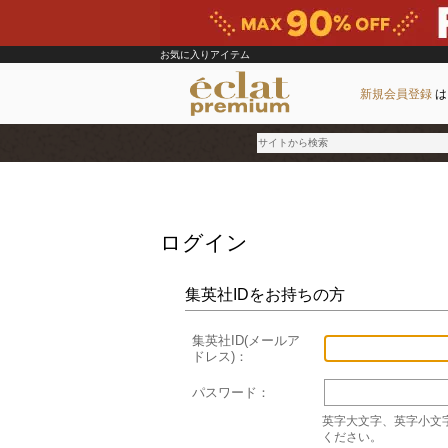
お気に入りアイテム
新規会員登録
は
ブランド
ログイン
カテゴリ
雑誌掲載アイテム
集英社IDをお持ちの方
お気に入り
集英社ID(メールア
ドレス)：
ランキング
特集
パスワード：
英字大文字、英字小文
ください。
雑誌･書籍(一緒に買うと送料無料