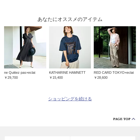
あなたにオススメのアイテム
ne Quittez pas×eclat
KATHARINE HAMNETT
RED CARD TOKYO×eclat
￥29,700
￥15,400
￥28,600
ショッピングを続ける