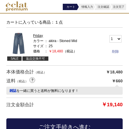
カート
情報入力
注文確認
注文完了
カートに入っている商品：１点
Friday
カラー
akira - Stoned Mid
サイズ
25
価格
￥18,480
（税込）
SALE
返品交換不可
本体価格合計
￥18,480
（税込）
送料
￥660
（税込）
雑誌
を一緒に買うと送料が無料になります！
￥19,140
注文金額合計