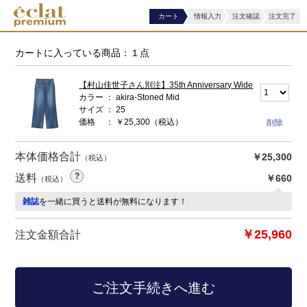
カート
情報入力
注文確認
注文完了
カートに入っている商品：１点
【村山佳世子さん別注】35th Anniversary Wide
カラー
akira-Stoned Mid
サイズ
25
価格
￥25,300
（税込）
本体価格合計
￥25,300
（税込）
送料
￥660
（税込）
雑誌
を一緒に買うと送料が無料になります！
￥25,960
注文金額合計