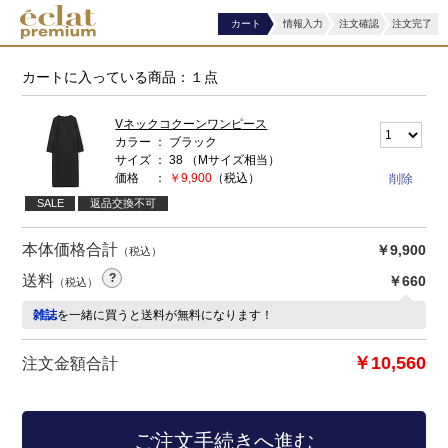
カート
情報入力
注文確認
注文完了
カートに入っている商品：１点
Vネックコクーンワンピース
カラー
ブラック
サイズ
38
（Mサイズ相当）
価格
￥9,900
（税込）
SALE
返品交換不可
本体価格合計
￥9,900
（税込）
送料
￥660
（税込）
雑誌
を一緒に買うと送料が無料になります！
￥10,560
注文金額合計